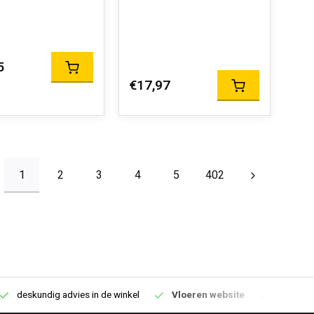
5
€17,97
1
2
3
4
5
402
deskundig advies in de winkel
Vloeren website
1100m2 v