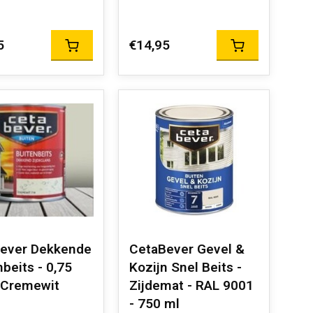
5
€14,95
ever Dekkende
CetaBever Gevel &
beits - 0,75
Kozijn Snel Beits -
- Cremewit
Zijdemat - RAL 9001
- 750 ml