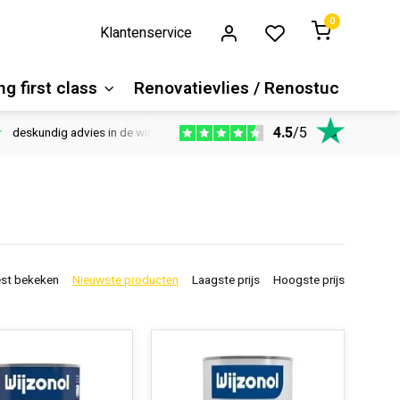
0
Klantenservice
g first class
Renovatievlies / Renostuc
4.5
/
5
deskundig advies in de winkel
Vloeren website
1100m2 ver
st bekeken
Nieuwste producten
Laagste prijs
Hoogste prijs