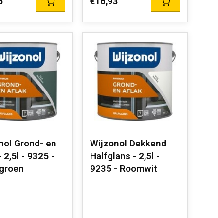
5
€16,93
nol Grond- en
Wijzonol Dekkend
- 2,5l - 9325 -
Halfglans - 2,5l -
groen
9235 - Roomwit