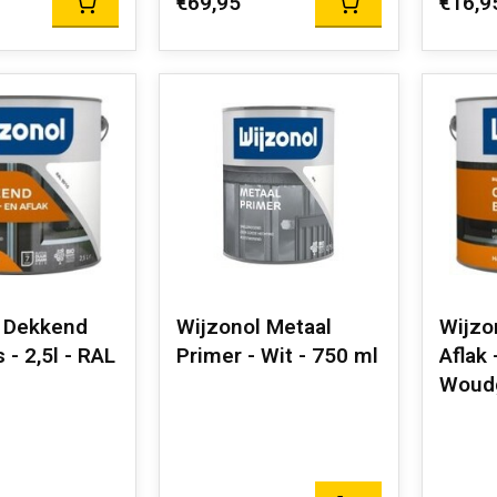
€69,95
€16,9
l Dekkend
Wijzonol Metaal
Wijzo
 - 2,5l - RAL
Primer - Wit - 750 ml
Aflak 
Woud