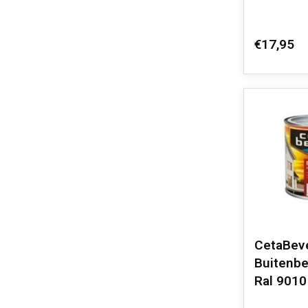
€17,95
CetaBev
Buitenbe
Ral 9010