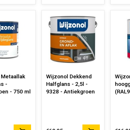
 Metaallak
Wijzonol Dekkend
Wijzo
s -
Halfglans - 2,5l -
hoogg
oen - 750 ml
9328 - Antiekgroen
(RAL9