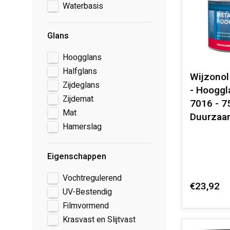
Waterbasis
Glans
Hoogglans
Halfglans
Wijzonol
Zijdeglans
- Hooggl
Zijdemat
7016 - 7
Mat
Duurzaa
Hamerslag
Eigenschappen
Vochtregulerend
€23,92
UV-Bestendig
Filmvormend
Krasvast en Slijtvast