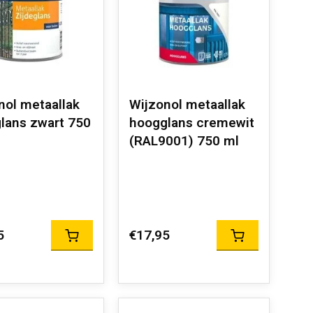
nol metaallak
Wijzonol metaallak
glans zwart 750
hoogglans cremewit
(RAL9001) 750 ml
5
€17,95