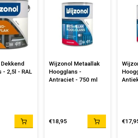
l Dekkend
Wijzonol Metaallak
Wijzo
 - 2,5l - RAL
Hoogglans -
Hoogg
Antraciet - 750 ml
Antie
€18,95
€17,9