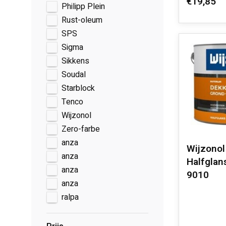
€19,85
Philipp Plein
Rust-oleum
SPS
Sigma
Sikkens
Soudal
Starblock
Tenco
Wijzonol
Zero-farbe
anza
Wijzono
anza
Halfglans
anza
9010
anza
ralpa