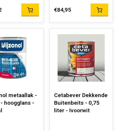
2
€84,95
nol metaallak -
Cetabever Dekkende
 - hoogglans -
Buitenbeits - 0,75
l
liter - Ivoorwit