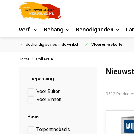
Verf
Behang
Benodigheden
La
€250,00
deskundig advies in de winkel
Vloeren website
Home
Collectie
Nieuwst
Toepassing
Voor Buiten
9632 Producte
Voor Binnen
Basis
Terpentinebasis