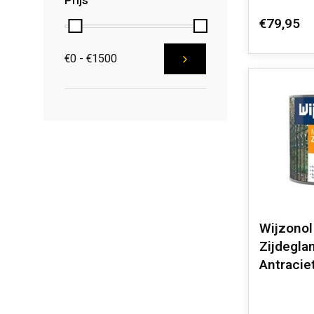
Prijs
€79,95
€0 - €1500
Wijzonol
Zijdegla
Antracie