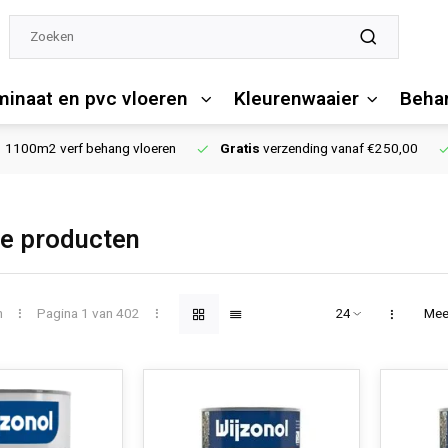
minaat en pvc vloeren
Kleurenwaaier
Behan
1100m2 verf behang vloeren
Gratis
verzending vanaf €250,00
e producten
n
Pagina 1 van 402
Mee