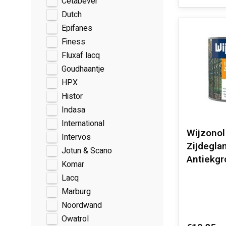
Cetabever
Dutch
Epifanes
Finess
Fluxaf lacq
Goudhaantje
HPX
Histor
Indasa
International
Wijzonol
Intervos
Zijdeglan
Jotun & Scano
Antiekgr
Komar
Lacq
Marburg
Noordwand
Owatrol