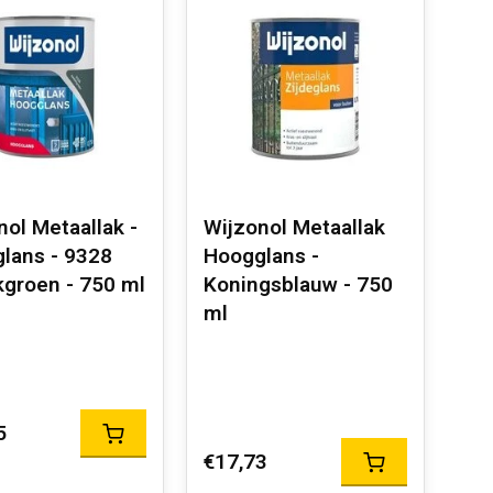
nol Metaallak -
Wijzonol Metaallak
lans - 9328
Hoogglans -
kgroen - 750 ml
Koningsblauw - 750
ml
5
€17,73