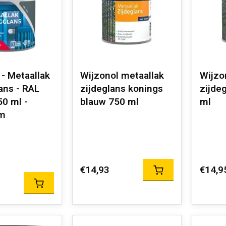
 - Metaallak
Wijzonol metaallak
Wijzo
ans - RAL
zijdeglans konings
zijde
50 ml -
blauw 750 ml
ml
m
€14,93
€14,9