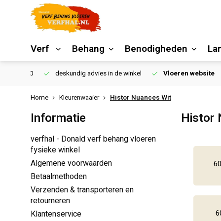
Verf
Behang
Benodigheden
La
€250,00
deskundig advies in de winkel
Vloeren website
Home
Kleurenwaaier
Histor Nuances Wit
Informatie
Histor
verfhal - Donald verf behang vloeren
fysieke winkel
Algemene voorwaarden
60
Betaalmethoden
Verzenden & transporteren en
retourneren
6
Klantenservice