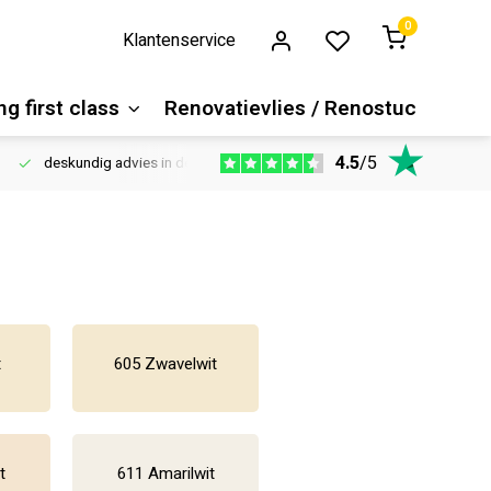
0
Klantenservice
g first class
Renovatievlies / Renostuc
4.5
/
5
deskundig advies in de winkel
Vloeren website
1100m2 ver
t
605 Zwavelwit
t
611 Amarilwit