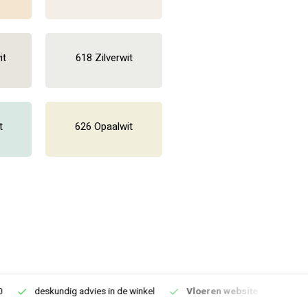
it
618 Zilverwit
t
626 Opaalwit
deskundig advies in de winkel
Vloeren website
1100m2 v