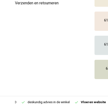
Verzenden en retourneren
61
61
6
€250,00
deskundig advies in de winkel
Vloeren website