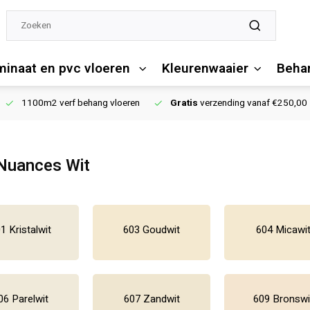
minaat en pvc vloeren
Kleurenwaaier
Behan
1100m2 verf behang vloeren
Gratis
verzending vanaf €250,00
 Nuances Wit
1 Kristalwit
603 Goudwit
604 Micawi
06 Parelwit
607 Zandwit
609 Bronswi