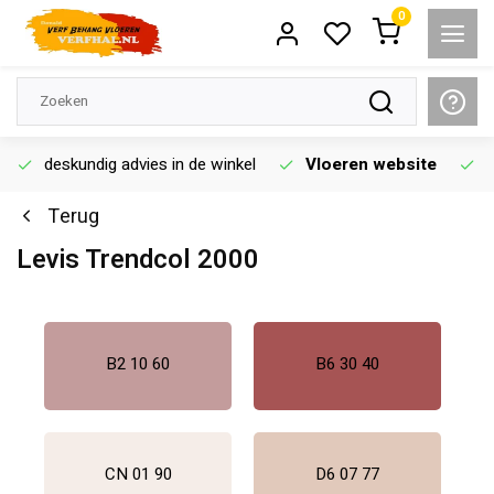
0
deskundig advies in de winkel
Vloeren website
Terug
Levis Trendcol 2000
B2 10 60
B6 30 40
CN 01 90
D6 07 77