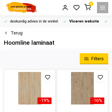
0
deskundig advies in de winkel
Vloeren website
Terug
Hoomline laminaat
Filters
-19%
-16%