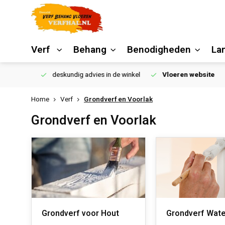
Verf
Behang
Benodigheden
La
€250,00
deskundig advies in de winkel
Vloeren website
Home
Verf
Grondverf en Voorlak
Grondverf en Voorlak
Grondverf voor Hout
Grondverf Wate