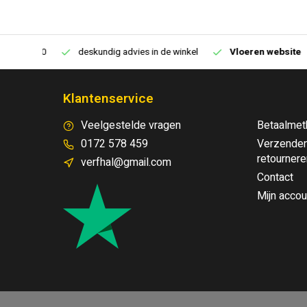
€250,00
deskundig advies in de winkel
Vloeren website
Klantenservice
Veelgestelde vragen
Betaalmet
0172 578 459
Verzenden
retournere
verfhal@gmail.com
Contact
Mijn accou