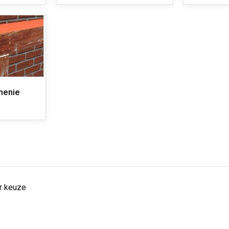
menie
ar keuze