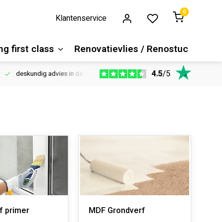
0
Klantenservice
g first class
Renovatievlies / Renostuc
4.5
/
5
deskundig advies in de winkel
Vloeren website
1100m2 ver
f primer
MDF Grondverf