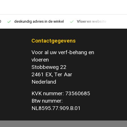
deskundig advies in de winkel
Vloeren website
1100m2 v
Contactgegevens
Voor al uw verf-behang en
vloeren
Stobbeweg 22
2461 EX, Ter Aar
Nederland
KVK nummer: 73560685
Btw nummer:
NL8595.77.909.B.01