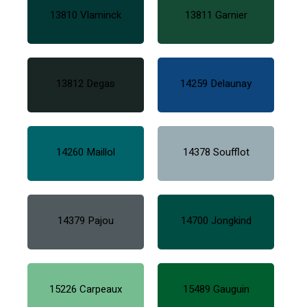
13810 Vlaminck
13811 Garnier
13812 Degas
14259 Delaunay
14260 Maillol
14378 Soufflot
14379 Pajou
14700 Jongkind
15226 Carpeaux
15489 Gauguin