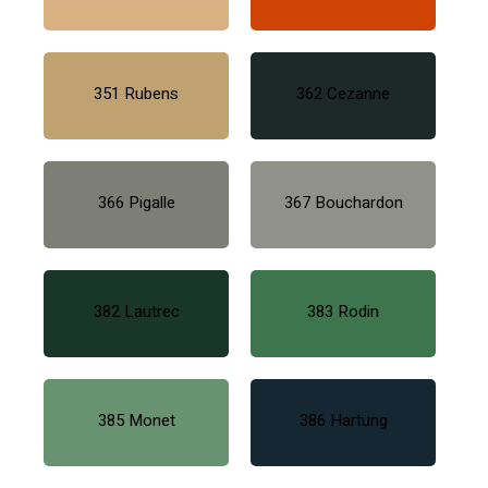
351 Rubens
362 Cezanne
366 Pigalle
367 Bouchardon
382 Lautrec
383 Rodin
385 Monet
386 Hartung