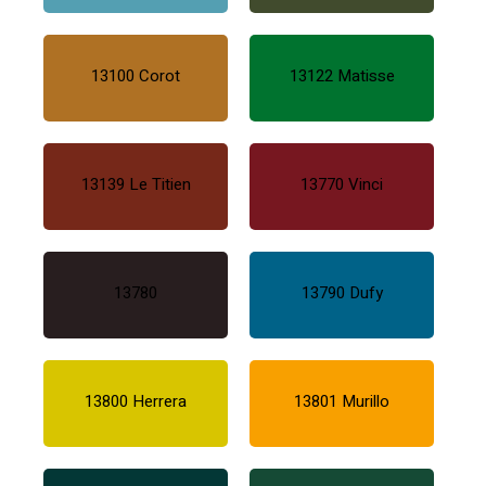
13100 Corot
13122 Matisse
13139 Le Titien
13770 Vinci
13780
13790 Dufy
13800 Herrera
13801 Murillo