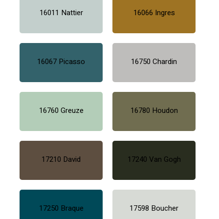
16011 Nattier
16066 Ingres
16067 Picasso
16750 Chardin
16760 Greuze
16780 Houdon
17210 David
17240 Van Gogh
17250 Braque
17598 Boucher