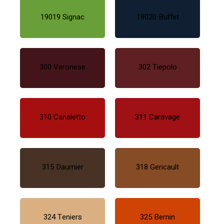
19019 Signac
19020 Buffet
300 Veronese
302 Tiepolo
310 Canaletto
311 Caravage
315 Daumier
318 Gericault
324 Teniers
325 Bernin