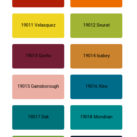
19011 Velasquez
19012 Seurat
19013 Giotto
19014 Isabey
19015 Gainsborough
19016 Klee
19017 Dali
19018 Mondrian