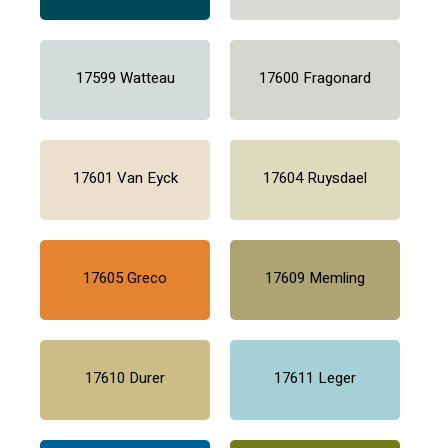
17599 Watteau
17600 Fragonard
17601 Van Eyck
17604 Ruysdael
17605 Greco
17609 Memling
17610 Durer
17611 Leger