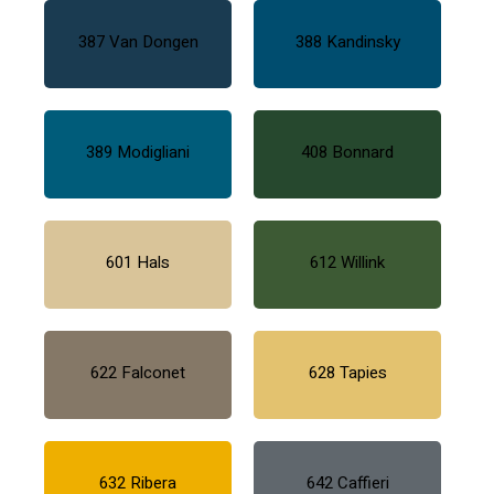
387 Van Dongen
388 Kandinsky
389 Modigliani
408 Bonnard
601 Hals
612 Willink
622 Falconet
628 Tapies
632 Ribera
642 Caffieri