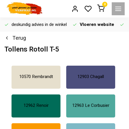
0
deskundig advies in de winkel
Vloeren website
Terug
Tollens Rotoll T-5
10570 Rembrandt
12903 Chagall
12962 Renoir
12963 Le Corbusier