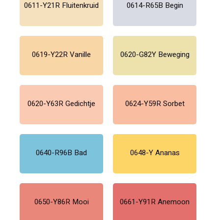
0611-Y21R Fluitenkruid
0614-R65B Begin
0619-Y22R Vanille
0620-G82Y Beweging
0620-Y63R Gedichtje
0624-Y59R Sorbet
0640-R96B Bad
0648-Y Ananas
0650-Y86R Mooi
0661-Y91R Anemoon