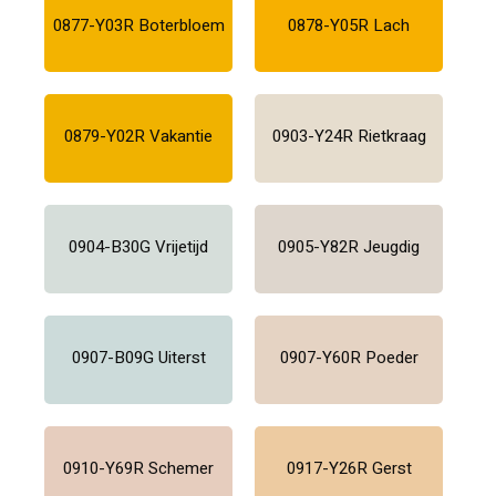
0877-Y03R Boterbloem
0878-Y05R Lach
0879-Y02R Vakantie
0903-Y24R Rietkraag
0904-B30G Vrijetijd
0905-Y82R Jeugdig
0907-B09G Uiterst
0907-Y60R Poeder
0910-Y69R Schemer
0917-Y26R Gerst