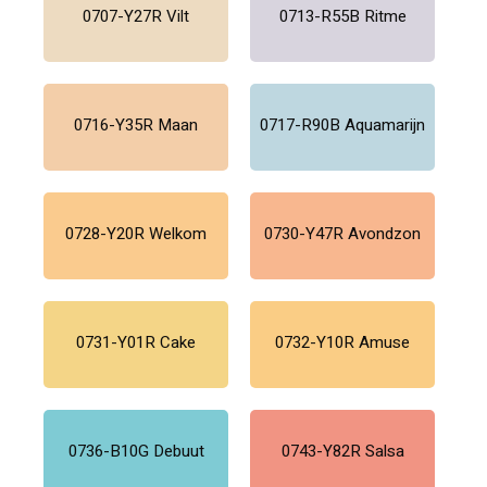
0707-Y27R Vilt
0713-R55B Ritme
0716-Y35R Maan
0717-R90B Aquamarijn
0728-Y20R Welkom
0730-Y47R Avondzon
0731-Y01R Cake
0732-Y10R Amuse
0736-B10G Debuut
0743-Y82R Salsa