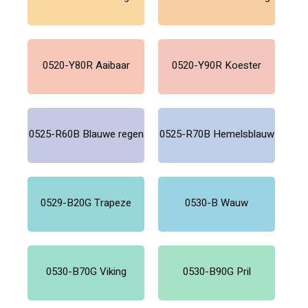
0520-Y80R Aaibaar
0520-Y90R Koester
0525-R60B Blauwe regen
0525-R70B Hemelsblauw
0529-B20G Trapeze
0530-B Wauw
0530-B70G Viking
0530-B90G Pril