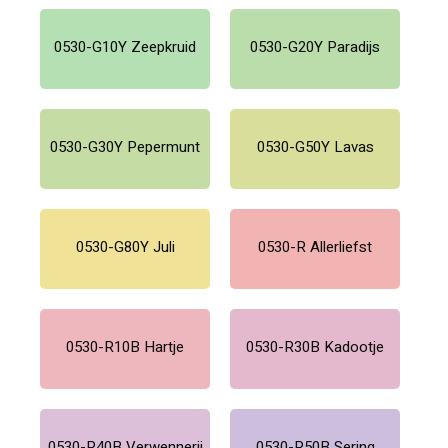
0530-G10Y Zeepkruid
0530-G20Y Paradijs
0530-G30Y Pepermunt
0530-G50Y Lavas
0530-G80Y Juli
0530-R Allerliefst
0530-R10B Hartje
0530-R30B Kadootje
0530-R40B Verwennerij
0530-R50B Sering