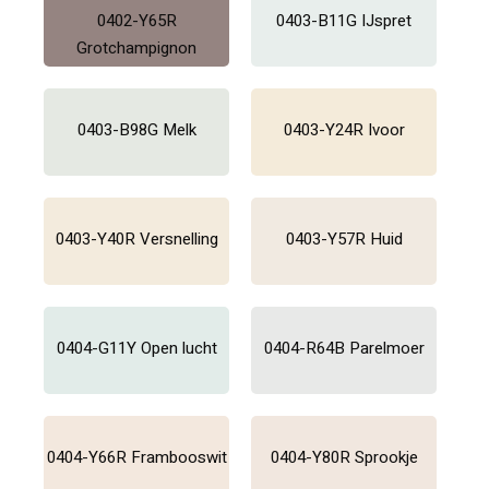
0402-Y65R
0403-B11G IJspret
Grotchampignon
0403-B98G Melk
0403-Y24R Ivoor
0403-Y40R Versnelling
0403-Y57R Huid
0404-G11Y Open lucht
0404-R64B Parelmoer
0404-Y66R Frambooswit
0404-Y80R Sprookje