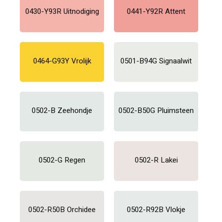
0430-Y93R Uitnodiging
0441-Y92R Attent
0464-G93Y Vrolijk
0501-B94G Signaalwit
0502-B Zeehondje
0502-B50G Pluimsteen
0502-G Regen
0502-R Lakei
0502-R50B Orchidee
0502-R92B Vlokje