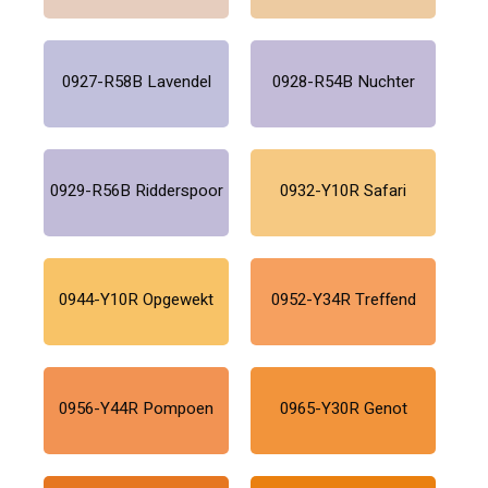
0927-R58B Lavendel
0928-R54B Nuchter
0929-R56B Ridderspoor
0932-Y10R Safari
0944-Y10R Opgewekt
0952-Y34R Treffend
0956-Y44R Pompoen
0965-Y30R Genot