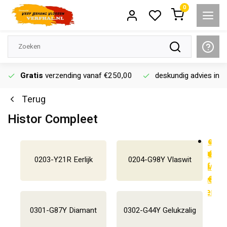
0
Gratis
verzending vanaf €250,00
deskundig advies in d
Terug
Histor Compleet
Gratis
Vloeren
G
verzending
deskundig
website
1100m2
verz
d
0203-Y21R Eerlijk
0204-G98Y Vlaswit
vanaf
advies
verf
vana
a
€250,00
in
behang
€250
i
de
vloeren
d
winkel
w
0301-G87Y Diamant
0302-G44Y Gelukzalig