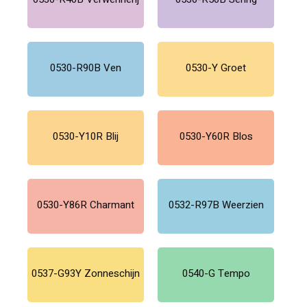
0530-R90B Ven
0530-Y Groet
0530-Y10R Blij
0530-Y60R Blos
0530-Y86R Charmant
0532-R97B Weerzien
0537-G93Y Zonneschijn
0540-G Tempo