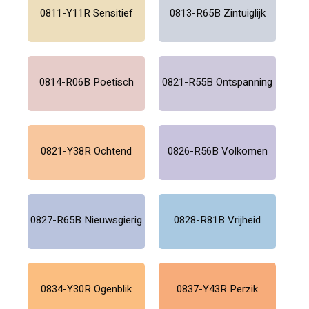
0811-Y11R Sensitief
0813-R65B Zintuiglijk
0814-R06B Poetisch
0821-R55B Ontspanning
0821-Y38R Ochtend
0826-R56B Volkomen
0827-R65B Nieuwsgierig
0828-R81B Vrijheid
0834-Y30R Ogenblik
0837-Y43R Perzik