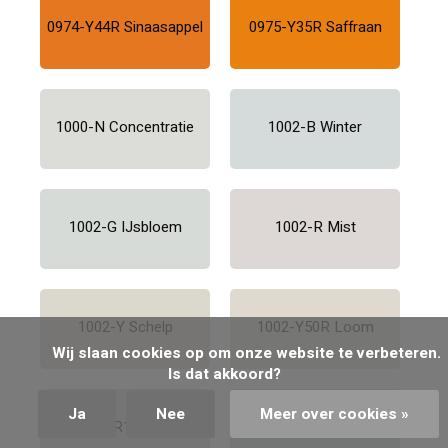
0974-Y44R Sinaasappel
0975-Y35R Saffraan
1000-N Concentratie
1002-B Winter
1002-G IJsbloem
1002-R Mist
1002-Y Schelp
1002-Y50R Loom
            Wij slaan cookies op om onze website te verbeteren. 
Is dat akkoord?

Ja
Nee
Meer over cookies »
1004-R11B Eer
1005-B IJs