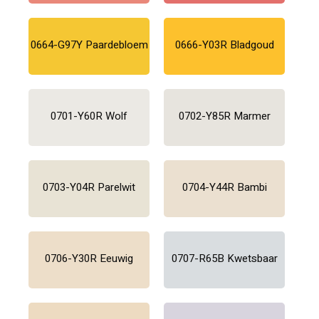
0664-G97Y Paardebloem
0666-Y03R Bladgoud
0701-Y60R Wolf
0702-Y85R Marmer
0703-Y04R Parelwit
0704-Y44R Bambi
0706-Y30R Eeuwig
0707-R65B Kwetsbaar