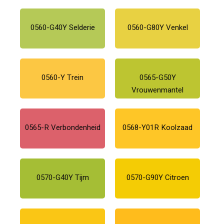
0560-G40Y Selderie
0560-G80Y Venkel
0560-Y Trein
0565-G50Y
Vrouwenmantel
0565-R Verbondenheid
0568-Y01R Koolzaad
0570-G40Y Tijm
0570-G90Y Citroen