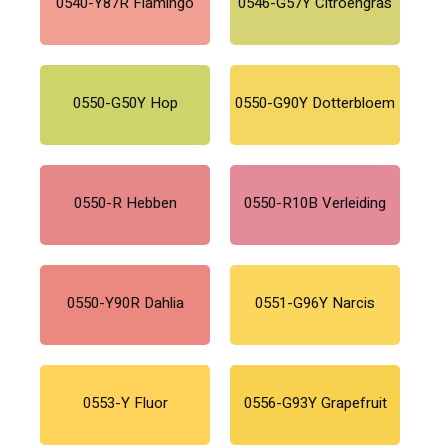
0540-Y87R Flamingo
0546-G57Y Citroengras
0550-G50Y Hop
0550-G90Y Dotterbloem
0550-R Hebben
0550-R10B Verleiding
0550-Y90R Dahlia
0551-G96Y Narcis
0553-Y Fluor
0556-G93Y Grapefruit