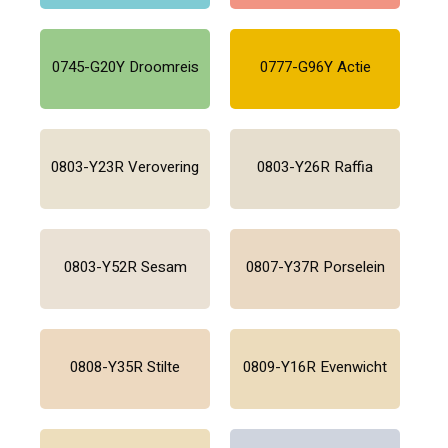
0745-G20Y Droomreis
0777-G96Y Actie
0803-Y23R Verovering
0803-Y26R Raffia
0803-Y52R Sesam
0807-Y37R Porselein
0808-Y35R Stilte
0809-Y16R Evenwicht