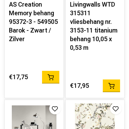
AS Creation
Livingwalls WTD
Memory behang
315311
95372-3 - 549505
vliesbehang nr.
Barok - Zwart /
3153-11 titanium
Zilver
behang 10,05 x
0,53 m
€17,75
€17,95