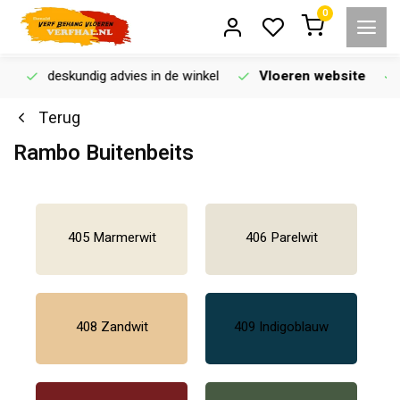
0
deskundig advies in de winkel
Vloeren website
Terug
Rambo Buitenbeits
405 Marmerwit
406 Parelwit
408 Zandwit
409 Indigoblauw