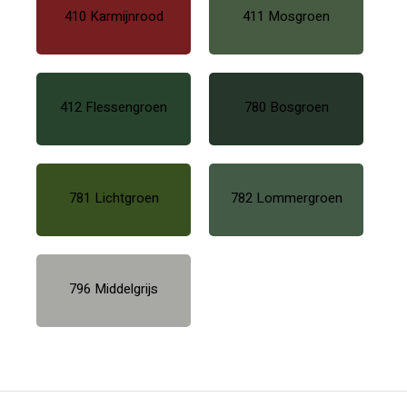
410 Karmijnrood
411 Mosgroen
412 Flessengroen
780 Bosgroen
781 Lichtgroen
782 Lommergroen
796 Middelgrijs