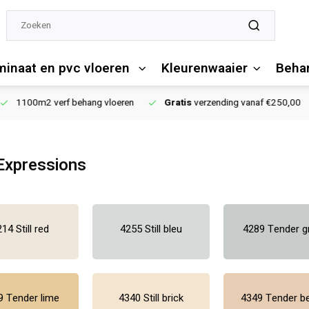
minaat en pvc vloeren
Kleurenwaaier
Behan
1100m2 verf behang vloeren
Gratis
verzending vanaf €250,00
Expressions
14 Still red
4255 Still bleu
4289 Tender g
9 Tender lime
4340 Still brick
4349 Tender b