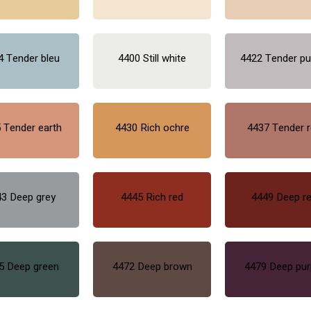
4 Tender bleu
4400 Still white
4422 Tender pu
 Tender earth
4430 Rich ochre
4437 Tender 
3 Deep grey
4445 Rich red
4449 Deep r
5 Deep green
4472 Deep brown
4479 Deep pur