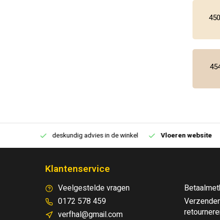
450
454
€250,00
deskundig advies in de winkel
Vloeren website
Klantenservice
Veelgestelde vragen
Betaalmet
0172 578 459
Verzenden
retournere
verfhal@gmail.com