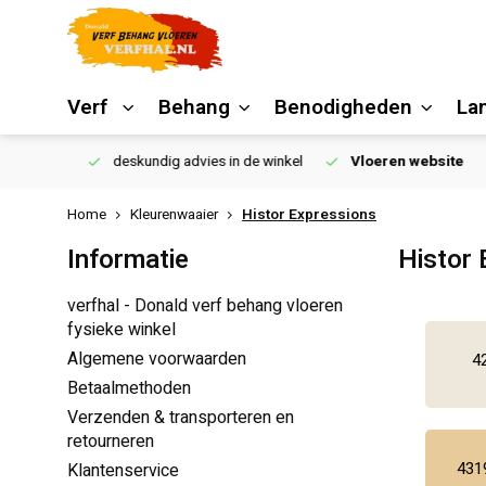
Verf
Behang
Benodigheden
La
€250,00
deskundig advies in de winkel
Vloeren website
Home
Kleurenwaaier
Histor Expressions
Informatie
Histor 
verfhal - Donald verf behang vloeren
fysieke winkel
Algemene voorwaarden
42
Betaalmethoden
Verzenden & transporteren en
retourneren
431
Klantenservice