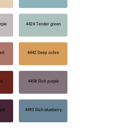
rple
4424 Tender green
red
4442 Deep ochre
ed
4458 Rich purple
ple
4493 Rich blueberry