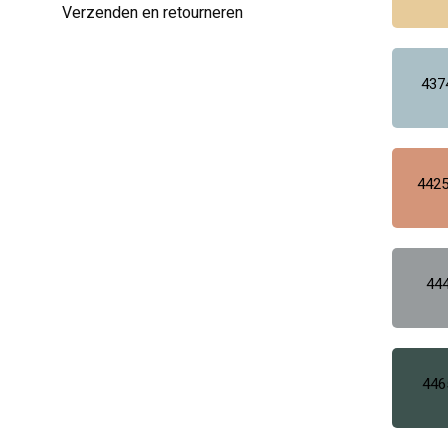
Verzenden en retourneren
437
4425
444
446