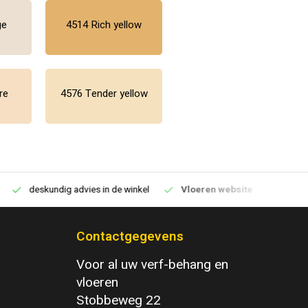
ge
4514 Rich yellow
re
4576 Tender yellow
deskundig advies in de winkel
Vloeren website
1100m2 v
Contactgegevens
Voor al uw verf-behang en
vloeren
Stobbeweg 22