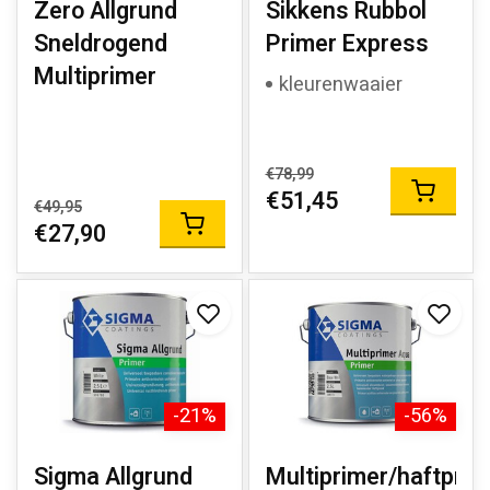
Zero Allgrund
Sikkens Rubbol
Sneldrogend
Primer Express
Multiprimer
kleurenwaaier
€78,99
€51,45
€49,95
€27,90
-21%
-56%
Sigma Allgrund
Multiprimer/haftprim