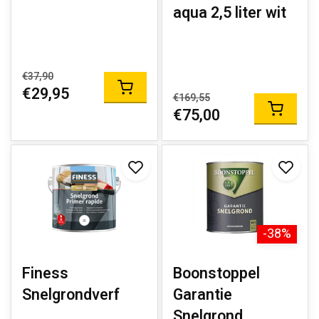
aqua 2,5 liter wit
€37,90
€29,95
€169,55
€75,00
-38%
Finess
Boonstoppel
Snelgrondverf
Garantie
Snelgrond