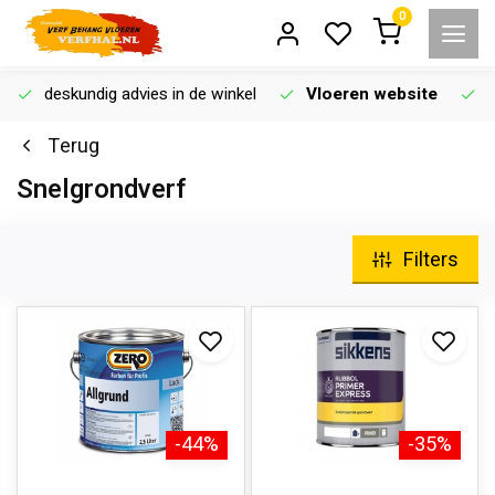
0
deskundig advies in de winkel
Vloeren website
Terug
Snelgrondverf
Filters
-44%
-35%