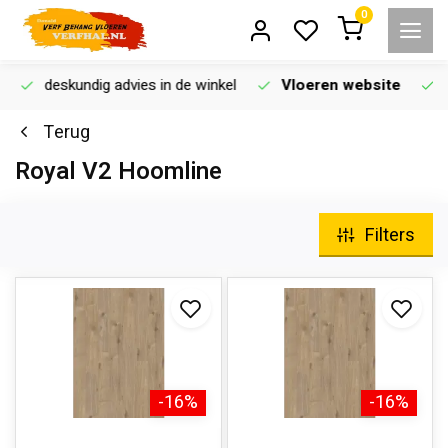
0
deskundig advies in de winkel
Vloeren website
Terug
Royal V2 Hoomline
Filters
-16%
-16%