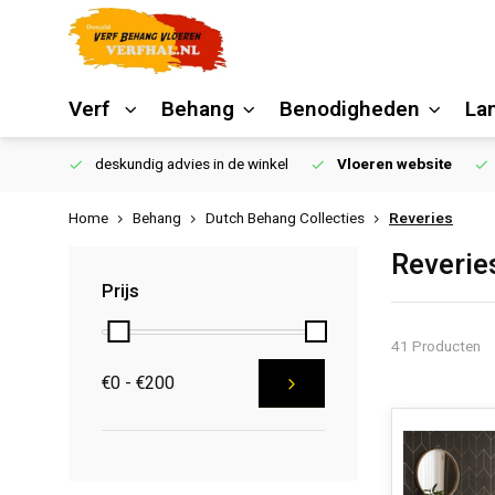
Verf
Behang
Benodigheden
La
€250,00
deskundig advies in de winkel
Vloeren website
Home
Behang
Dutch Behang Collecties
Reveries
Reverie
Prijs
41 Producten
€0 - €200