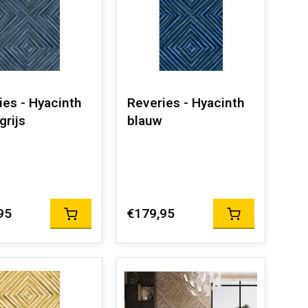
ies - Hyacinth
Reveries - Hyacinth
grijs
blauw
95
€179,95