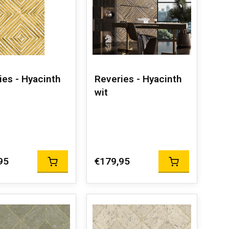
ies - Hyacinth
Reveries - Hyacinth
wit
95
€179,95