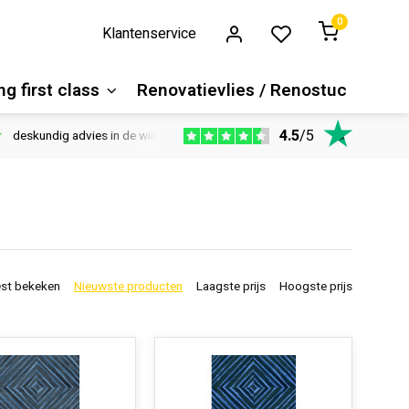
0
Klantenservice
g first class
Renovatievlies / Renostuc
4.5
/
5
deskundig advies in de winkel
Vloeren website
1100m2 ver
st bekeken
Nieuwste producten
Laagste prijs
Hoogste prijs