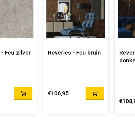
- Feu zilver
Reveries - Feu bruin
Rever
donke
€106,95
€108,