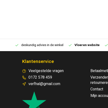
€250,00
deskundig advies in de winkel
Vloeren website
Klantenservice
Veelgestelde vragen
Betaalmet
0172 578 459
Verzenden
retournere
verfhal@gmail.com
Contact
Mijn accou