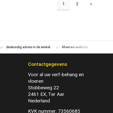
1
2
deskundig advies in de winkel
Vloeren website
1100m2 v
Contactgegevens
Voor al uw verf-behang en
vloeren
Stobbeweg 22
2461 EX, Ter Aar
Nederland
KVK nummer: 73560685