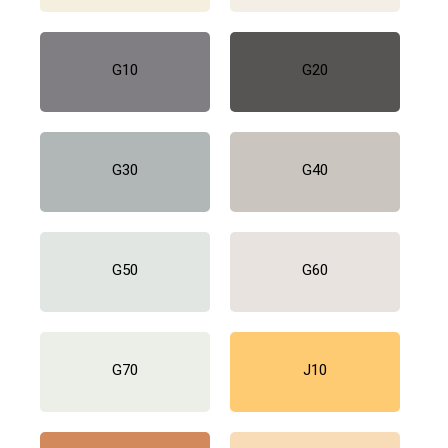
G10
G20
G30
G40
G50
G60
G70
J10