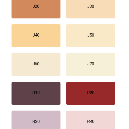
J20
J30
J40
J50
J60
J70
R10
R20
R30
R40