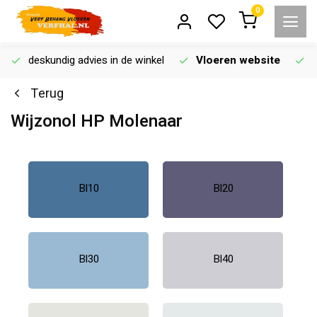
0
deskundig advies in de winkel
Vloeren website
Terug
Wijzonol HP Molenaar
Bl10
Bl20
Bl30
Bl40