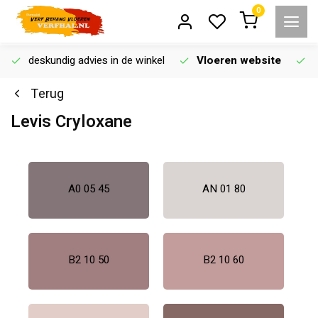
0
deskundig advies in de winkel
Vloeren website
Terug
Levis Cryloxane
A0 05 45
AN 01 80
B2 10 50
B2 10 60