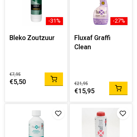
-31%
-27%
Bleko Zoutzuur
Fluxaf Graffi
Clean
€7,95
€5,50
€21,95
€15,95