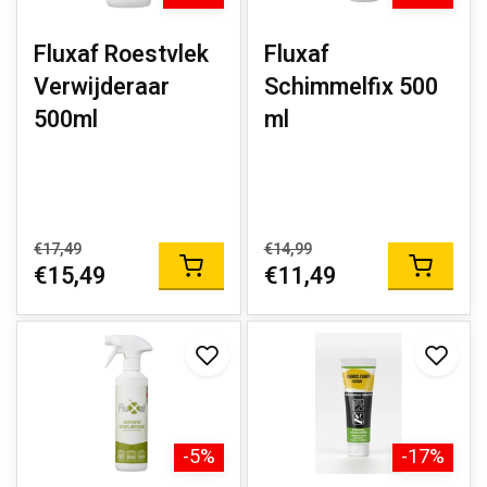
Fluxaf Roestvlek
Fluxaf
Verwijderaar
Schimmelfix 500
500ml
ml
€17,49
€14,99
€15,49
€11,49
-5%
-17%