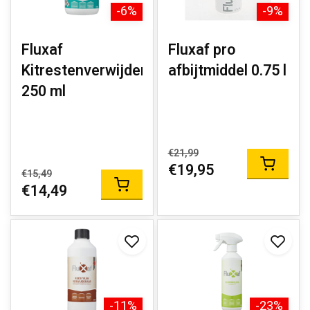
-6%
-9%
Fluxaf
Fluxaf pro
Kitrestenverwijderaar
afbijtmiddel 0.75 l
250 ml
€21,99
€19,95
€15,49
€14,49
-11%
-23%