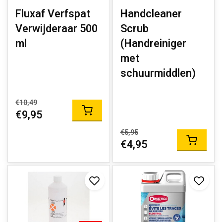
Fluxaf Verfspat
Handcleaner
Verwijderaar 500
Scrub
ml
(Handreiniger
met
schuurmiddlen)
€10,49
€9,95
€5,95
€4,95