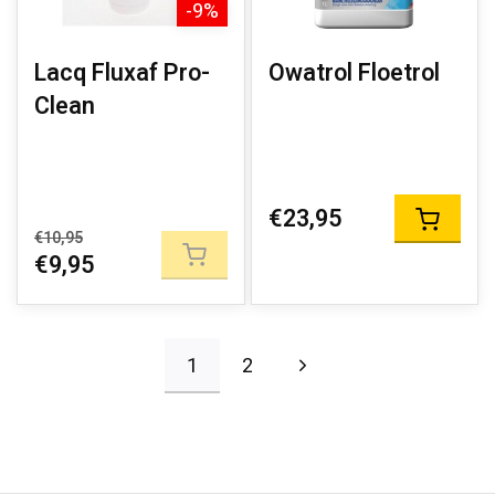
-9%
Lacq Fluxaf Pro-
Owatrol Floetrol
Clean
€23,95
€10,95
€9,95
1
2