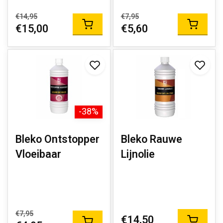
€14,95
€7,95
€15,00
€5,60
-38%
Bleko Ontstopper
Bleko Rauwe
Vloeibaar
Lijnolie
€7,95
€14,50