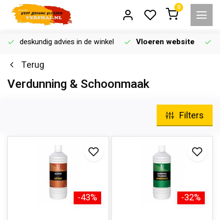
0
deskundig advies in de winkel
Vloeren website
Terug
Verdunning & Schoonmaak
Filters
-43%
-32%