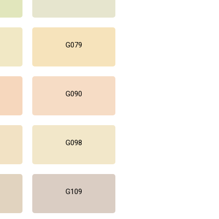
G079
G090
G098
G109