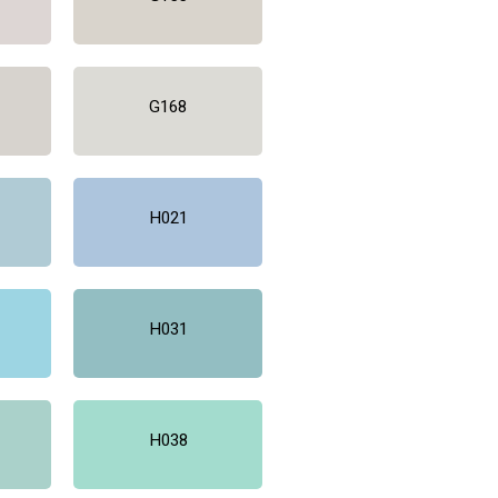
G168
H021
H031
H038