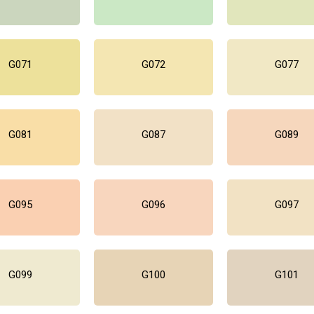
G071
G072
G077
G081
G087
G089
G095
G096
G097
G099
G100
G101