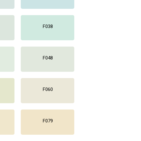
F038
F048
F060
F079