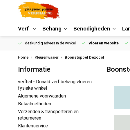
Verf
Behang
Benodigheden
La
€250,00
deskundig advies in de winkel
Vloeren website
Home
Kleurenwaaier
Boonstoppel Dexocol
Informatie
Boonst
verfhal - Donald verf behang vloeren
fysieke winkel
Algemene voorwaarden
Betaalmethoden
Verzenden & transporteren en
retourneren
Klantenservice