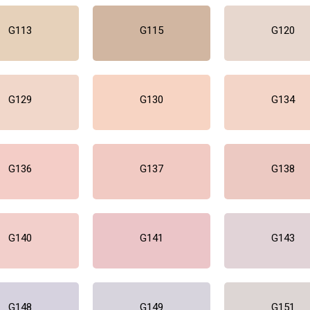
G113
G115
G120
G129
G130
G134
G136
G137
G138
G140
G141
G143
G148
G149
G151