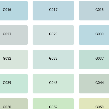
G016
G017
G018
G027
G029
G030
G032
G033
G037
G039
G043
G044
G050
G052
G058