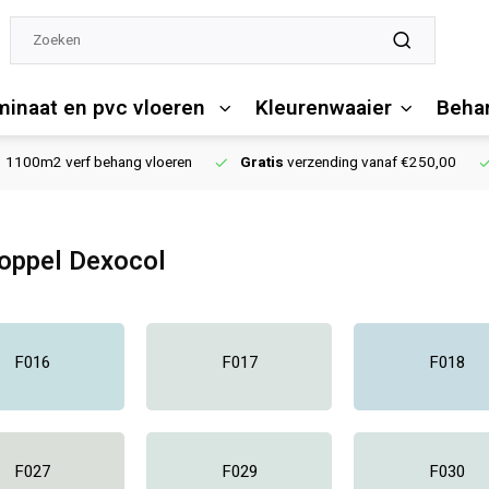
minaat en pvc vloeren
Kleurenwaaier
Behan
1100m2 verf behang vloeren
Gratis
verzending vanaf €250,00
oppel Dexocol
F016
F017
F018
F027
F029
F030