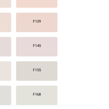
F139
F145
F155
F168