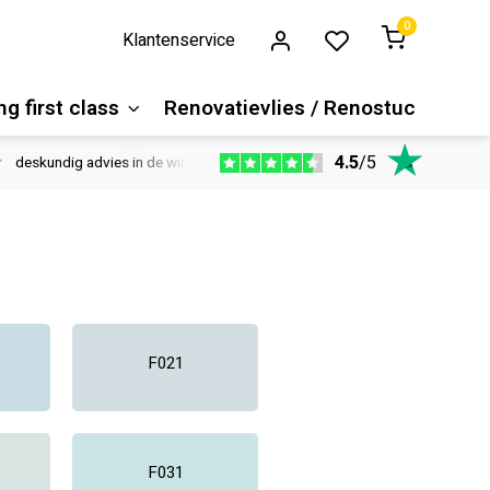
0
Klantenservice
g first class
Renovatievlies / Renostuc
4.5
/
5
deskundig advies in de winkel
Vloeren website
1100m2 ver
F021
F031