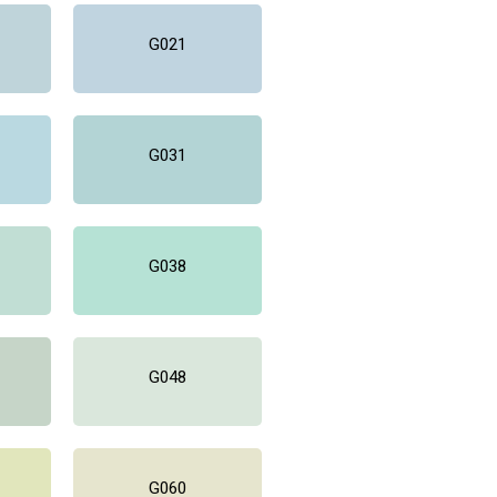
G021
G031
G038
G048
G060