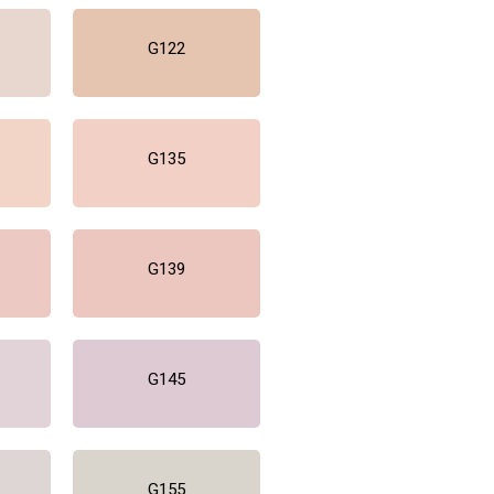
G122
G135
G139
G145
G155