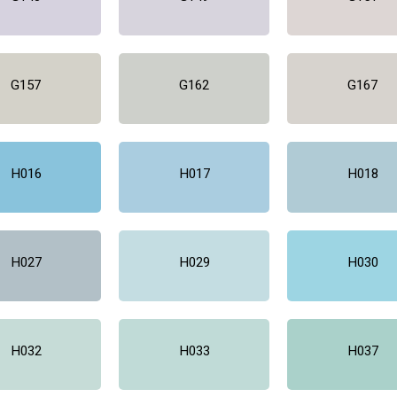
G157
G162
G167
H016
H017
H018
H027
H029
H030
H032
H033
H037