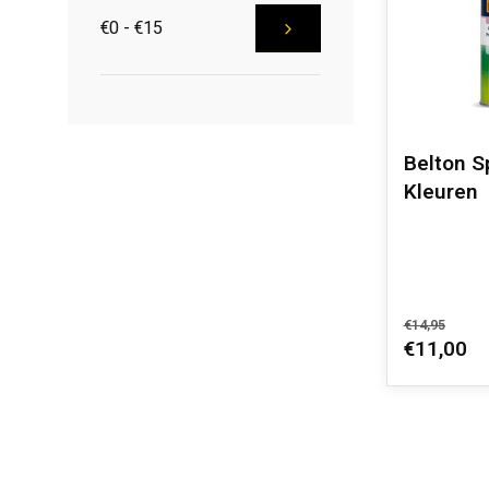
€0 - €15
Belton S
Kleuren
€14,95
€11,00