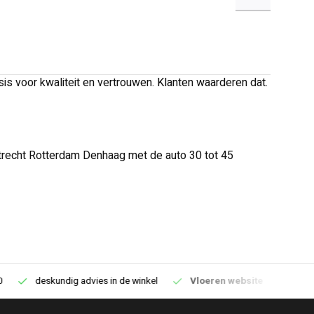
is voor kwaliteit en vertrouwen. Klanten waarderen dat.
trecht Rotterdam Denhaag met de auto 30 tot 45
deskundig advies in de winkel
Vloeren website
1100m2 v