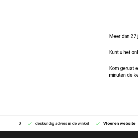
Meer dan 27 j
Kunt u het onl
Kom gerust ee
minuten de ke
€250,00
deskundig advies in de winkel
Vloeren website