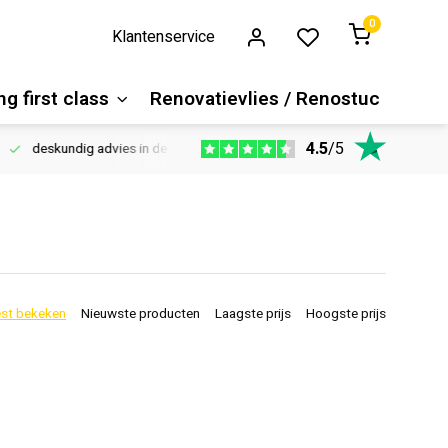
0
Klantenservice
g first class
Renovatievlies / Renostuc
4.5
/
5
deskundig advies in de winkel
Vloeren website
1100m2 ver
st bekeken
Nieuwste producten
Laagste prijs
Hoogste prijs