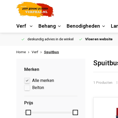
Verf
Behang
Benodigheden
La
€250,00
deskundig advies in de winkel
Vloeren website
Home
Verf
Spuitbus
Spuitbu
Merken
Alle merken
1 Producten
Belton
Prijs