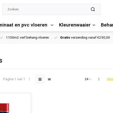
minaat en pvc vloeren
Kleurenwaaier
Behan
1100m2 verf behang vloeren
Gratis
verzending vanaf €250,00
s
Pagina 1 van 1
Mee