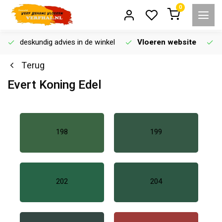
0
deskundig advies in de winkel
Vloeren website
Terug
Evert Koning Edel
198
199
202
204