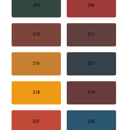
205
206
210
211
216
217
218
219
221
226