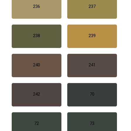
236
237
238
239
240
241
242
70
72
73