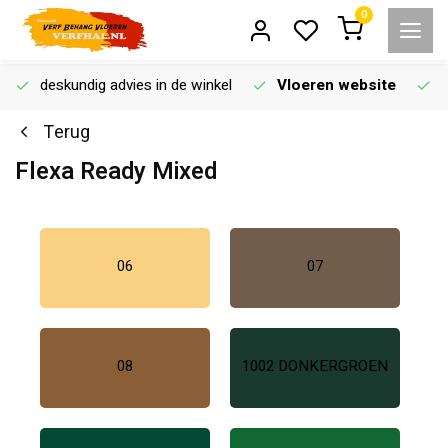
0
deskundig advies in de winkel
Vloeren website
Terug
Flexa Ready Mixed
06
07
08
1002 DONKERGROEN