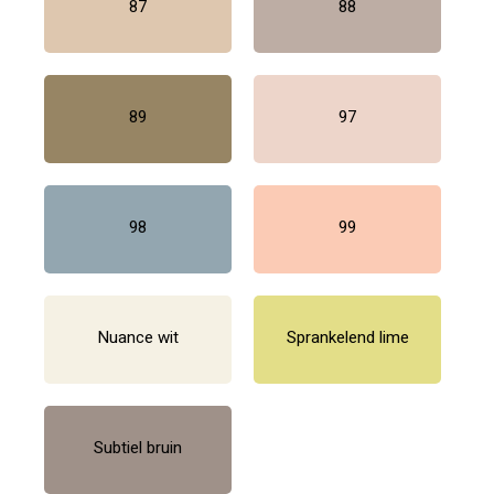
87
88
89
97
98
99
Nuance wit
Sprankelend lime
Subtiel bruin