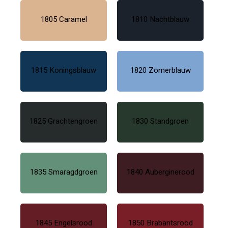
1805 Caramel
1810 Nachtblauw
1815 Koningsblauw
1820 Zomerblauw
1825 Grachtengroen
1830 Standgroen
1835 Smaragdgroen
1840 Auberginerood
1845 Engelsrood
1850 Brabantsrood