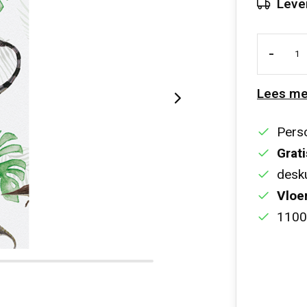
Leve
-
Lees me
Perso
Grati
desku
Vloe
1100