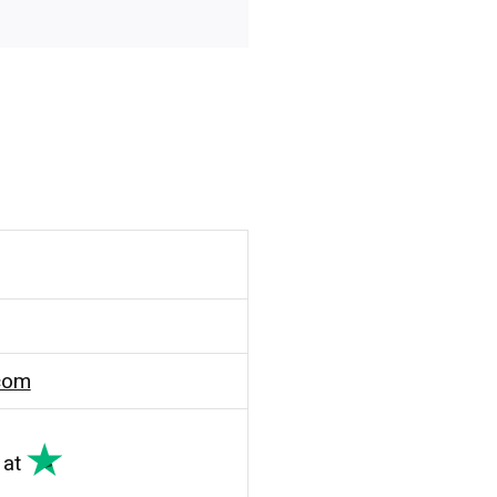
com
at