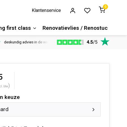
0
Klantenservice
g first class
Renovatievlies / Renostuc
4.5
/
5
deskundig advies in de winkel
Vloeren website
1100m2 ver
5
)
cl. btw
n keuze
aard