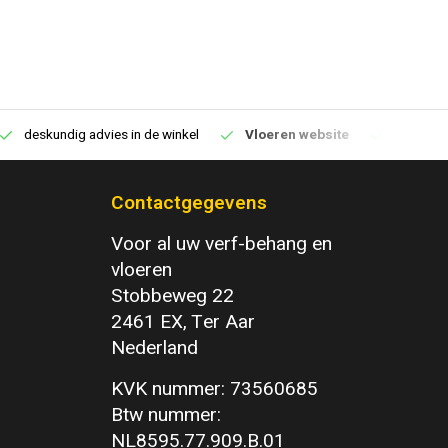
deskundig advies in de winkel
Vloeren website
1100m2 v
Contactgegevens
Voor al uw verf-behang en
vloeren
Stobbeweg 22
2461 EX, Ter Aar
Nederland
KVK nummer: 73560685
Btw nummer:
NL8595.77.909.B.01