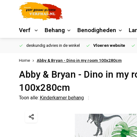
Verf
Behang
Benodigheden
La
€250,00
deskundig advies in de winkel
Vloeren website
Home
Abby & Bryan - Dino in my room 100x280cm
Abby & Bryan - Dino in my 
100x280cm
Toon alle:
Kinderkamer behang