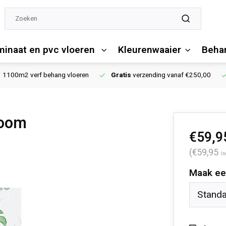
minaat en pvc vloeren
Kleurenwaaier
Behan
1100m2 verf behang vloeren
Gratis
verzending vanaf €250,00
room
€59,9
(€59,95
In
Maak ee
Stand