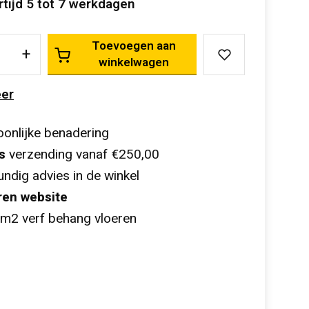
rtijd 5 tot 7 werkdagen
Toevoegen aan
+
winkelwagen
er
onlijke benadering
s
verzending vanaf €250,00
ndig advies in de winkel
ren website
m2 verf behang vloeren