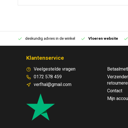
€250,00
deskundig advies in de winkel
Vloeren website
Klantenservice
Veelgestelde vragen
Betaalmet
0172 578 459
Verzenden
retournere
verfhal@gmail.com
Contact
Mijn accou