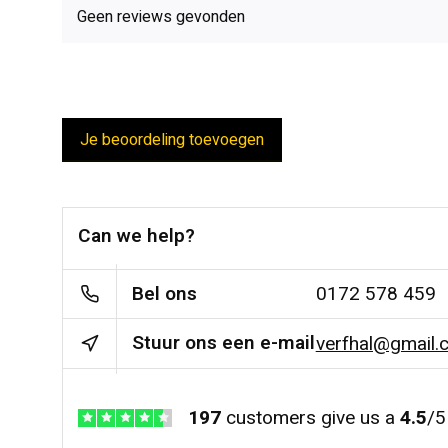
Geen reviews gevonden
Je beoordeling toevoegen
Can we help?
Bel ons
0172 578 459
Stuur ons een e-mail
verfhal@gmail.
197
customers give us a
4.5
/
5