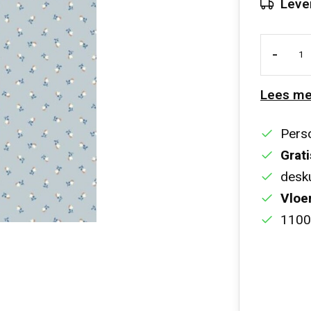
Leve
-
Lees me
Perso
Grati
desku
Vloe
1100