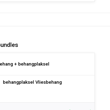
bundles
ehang + behangplaksel
behangplaksel Vliesbehang