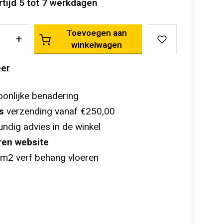
rtijd 5 tot 7 werkdagen
Toevoegen aan
+
winkelwagen
er
onlijke benadering
s
verzending vanaf €250,00
ndig advies in de winkel
ren website
m2 verf behang vloeren