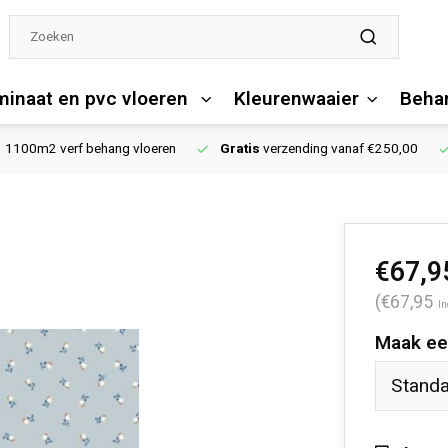
minaat en pvc vloeren
Kleurenwaaier
Behan
1100m2 verf behang vloeren
Gratis
verzending vanaf €250,00
€67,9
(€67,95
In
Maak ee
Stand