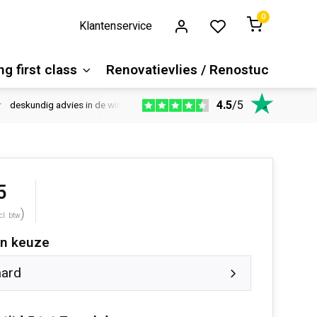
0
Klantenservice
g first class
Renovatievlies / Renostuc
4.5
/
5
deskundig advies in de winkel
Vloeren website
1100m2 ver
5
)
cl. btw
n keuze
aard