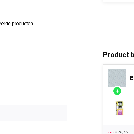
eerde producten
Product 
B
€76,45
van