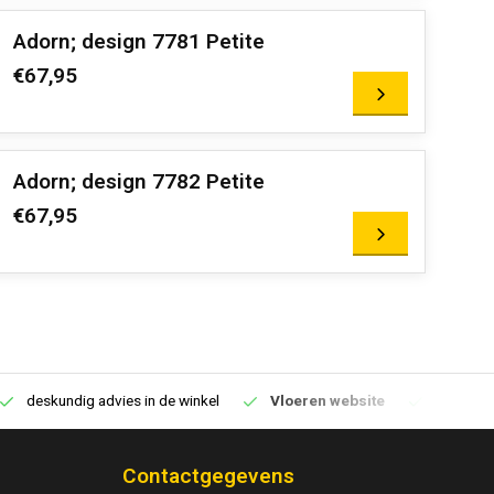
Adorn; design 7781 Petite
€67,95
Adorn; design 7782 Petite
€67,95
deskundig advies in de winkel
Vloeren website
1100m2 v
Contactgegevens