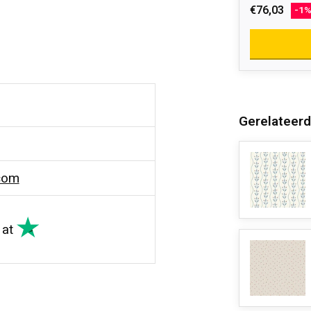
€76,03
-1
Gerelateerd
com
at