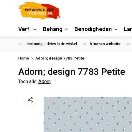
Verf
Behang
Benodigheden
La
€250,00
deskundig advies in de winkel
Vloeren website
Home
Adorn; design 7783 Petite
Adorn; design 7783 Petite
Toon alle:
Adorn