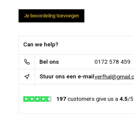
Je beoordeling toevoegen
Can we help?
Bel ons
0172 578 459
Stuur ons een e-mail
verfhal@gmail.
197
customers give us a
4.5
/
5