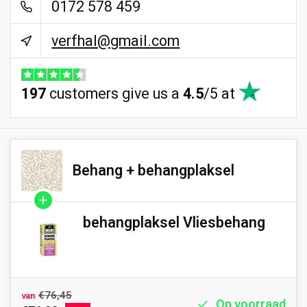
0172 578 459
verfhal@gmail.com
197
customers give us a
4.5
/
5
at
Behang + behangplaksel
behangplaksel Vliesbehang
€76,45
van
Op voorraad