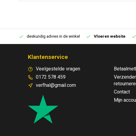
€250,00
deskundig advies in de winkel
Vloeren website
Klantenservice
Veelgestelde vragen
Betaalmet
0172 578 459
Verzenden
retournere
verfhal@gmail.com
Contact
Mijn accou