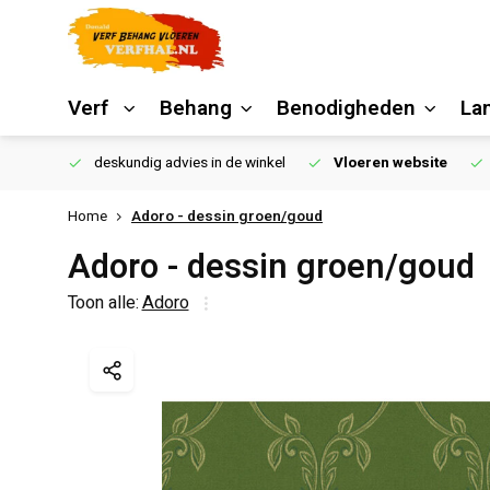
Verf
Behang
Benodigheden
La
€250,00
deskundig advies in de winkel
Vloeren website
Home
Adoro - dessin groen/goud
Adoro - dessin groen/goud
Toon alle:
Adoro