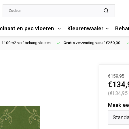
minaat en pvc vloeren
Kleurenwaaier
Behan
1100m2 verf behang vloeren
Gratis
verzending vanaf €250,00
€159,95
€134,
(€134,95
Maak ee
Stand