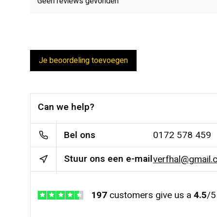
Geen reviews gevonden
Je beoordeling toevoegen
Can we help?
Bel ons
0172 578 459
Stuur ons een e-mail
verfhal@gmail.
197
customers give us a
4.5
/
5