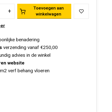
Toevoegen aan
+
winkelwagen
er
onlijke benadering
s
verzending vanaf €250,00
ndig advies in de winkel
ren website
m2 verf behang vloeren