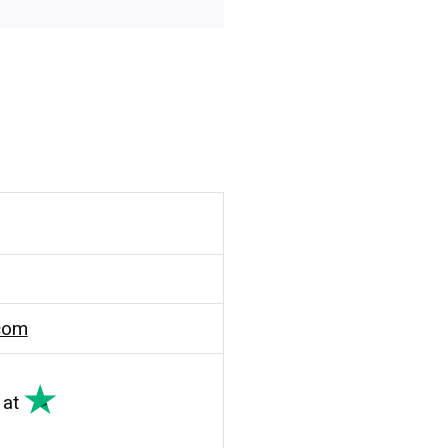
com
at