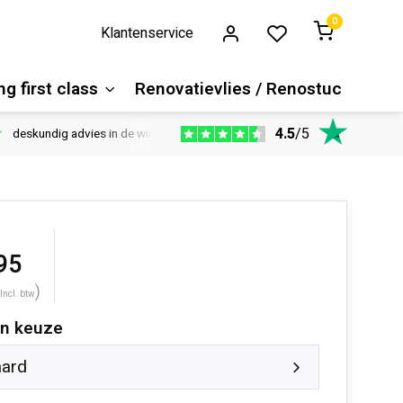
0
Klantenservice
g first class
Renovatievlies / Renostuc
4.5
/
5
deskundig advies in de winkel
Vloeren website
1100m2 ver
95
)
Incl. btw
n keuze
aard