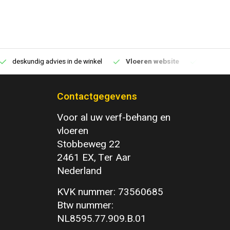
deskundig advies in de winkel
Vloeren website
1100m2 v
Contactgegevens
Voor al uw verf-behang en
vloeren
Stobbeweg 22
2461 EX, Ter Aar
Nederland
KVK nummer: 73560685
Btw nummer:
NL8595.77.909.B.01