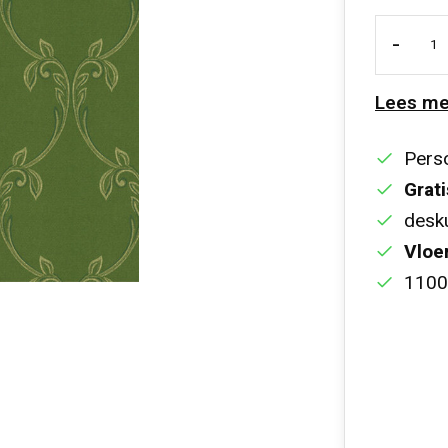
-
Lees me
Perso
Grati
desku
Vloe
1100