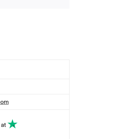
com
at