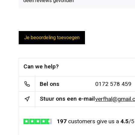
Geen reviews gevonden
Je beoordeling toevoegen
Can we help?
Bel ons
0172 578 459
Stuur ons een e-mail
verfhal@gmail.
197
customers give us a
4.5
/
5