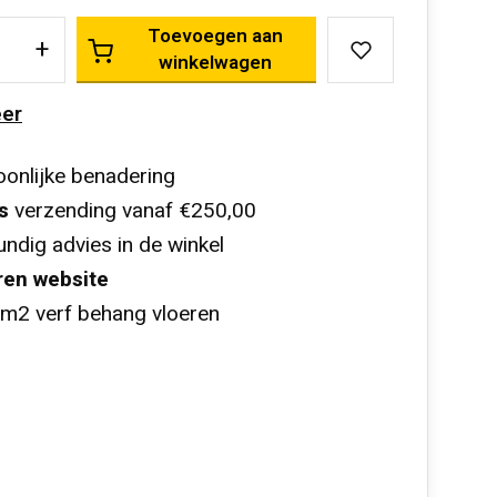
Toevoegen aan
+
winkelwagen
er
onlijke benadering
s
verzending vanaf €250,00
ndig advies in de winkel
ren website
m2 verf behang vloeren