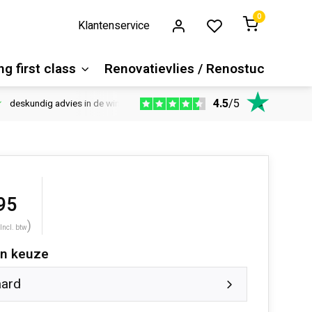
0
Klantenservice
g first class
Renovatievlies / Renostuc
4.5
/
5
deskundig advies in de winkel
Vloeren website
1100m2 ver
95
)
Incl. btw
n keuze
aard