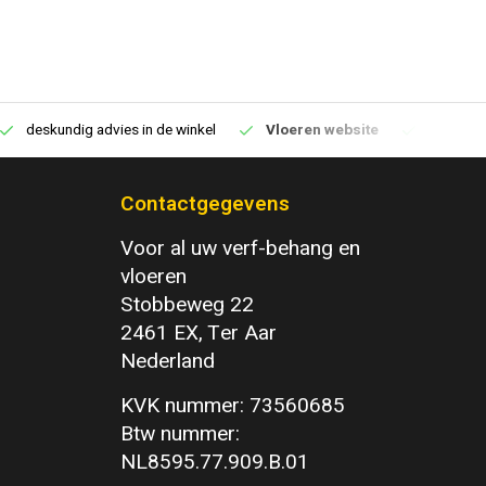
deskundig advies in de winkel
Vloeren website
1100m2 v
Contactgegevens
Voor al uw verf-behang en
vloeren
Stobbeweg 22
2461 EX, Ter Aar
Nederland
KVK nummer: 73560685
Btw nummer:
NL8595.77.909.B.01