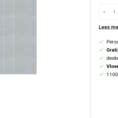
-
Lees me
Perso
Grati
desku
Vloe
1100