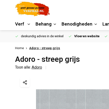
Verf
Behang
Benodigheden
La
€250,00
deskundig advies in de winkel
Vloeren website
Home
Adoro - streep grijs
Adoro - streep grijs
Toon alle:
Adoro