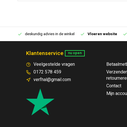
€250,00
deskundig advies in de winkel
Vloeren website
Klantenservice
nu open
Veelgestelde vragen
Betaalmet
0172 578 459
Verzenden
retournere
verfhal@gmail.com
Contact
Mijn accou