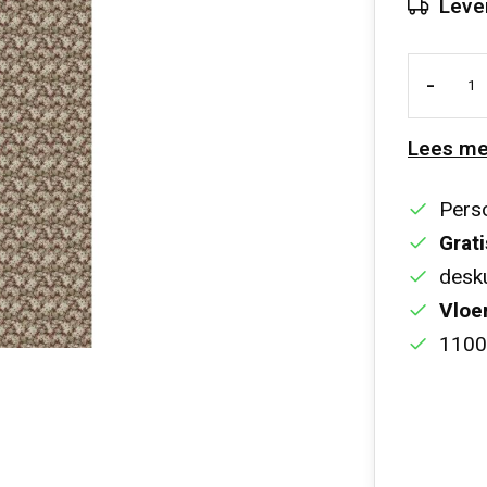
Leve
-
Lees me
Perso
Grati
desku
Vloe
1100