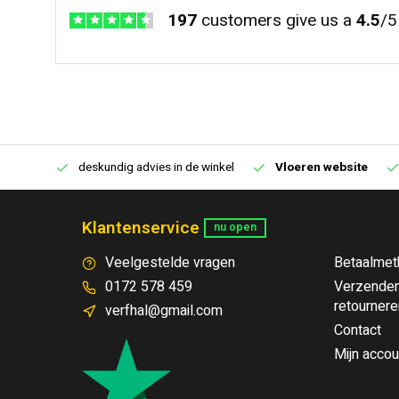
197
customers give us a
4.5
/
5
€250,00
deskundig advies in de winkel
Vloeren website
Klantenservice
nu open
Veelgestelde vragen
Betaalmet
0172 578 459
Verzenden
retournere
verfhal@gmail.com
Contact
Mijn accou