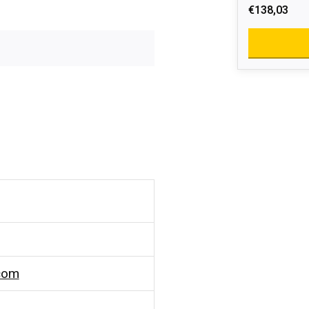
€138,03
com