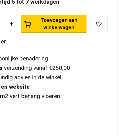
rtijd 5 tot 7 werkdagen
Toevoegen aan
+
winkelwagen
er
onlijke benadering
s
verzending vanaf €250,00
ndig advies in de winkel
ren website
m2 verf behang vloeren