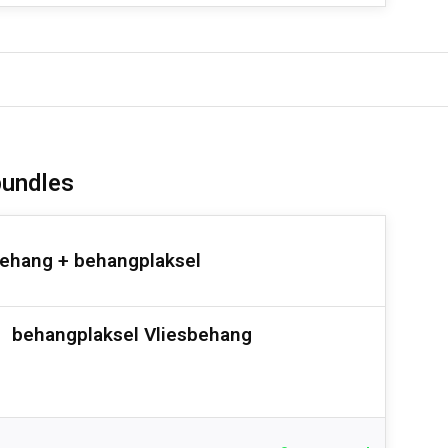
bundles
ehang + behangplaksel
behangplaksel Vliesbehang