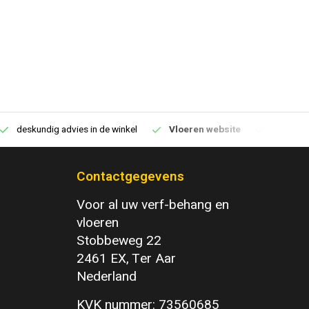
deskundig advies in de winkel
Vloeren website
1100m2 v
Contactgegevens
Voor al uw verf-behang en
vloeren
Stobbeweg 22
2461 EX, Ter Aar
Nederland
KVK nummer: 73560685