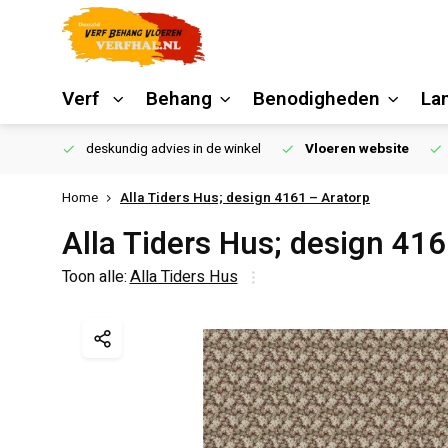
Verf
Behang
Benodigheden
La
€250,00
deskundig advies in de winkel
Vloeren website
Home
Alla Tiders Hus; design 4161 – Aratorp
Alla Tiders Hus; design 416
Toon alle:
Alla Tiders Hus