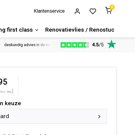
0
Klantenservice
g first class
Renovatievlies / Renostuc
4.5
/
5
deskundig advies in de winkel
Vloeren website
1100m2 ver
95
)
Incl. btw
n keuze
aard