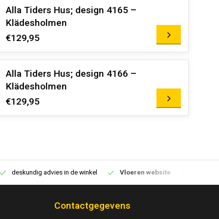
Alla Tiders Hus; design 4165 –
Klädesholmen
€129,95
Alla Tiders Hus; design 4166 –
Klädesholmen
€129,95
deskundig advies in de winkel
Vloeren website
1100m2 v
Contactgegevens