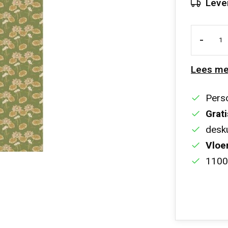
Leve
-
Lees me
Perso
Grati
desku
Vloe
1100