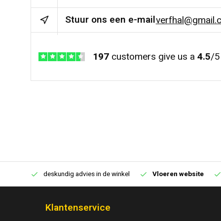
Stuur ons een e-mail
verfhal@gmail.
197
customers give us a
4.5
/
5
€250,00
deskundig advies in de winkel
Vloeren website
Klantenservice