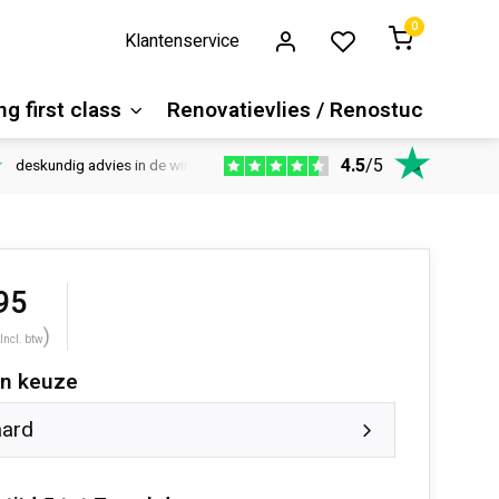
0
Klantenservice
g first class
Renovatievlies / Renostuc
4.5
/
5
deskundig advies in de winkel
Vloeren website
1100m2 ver
95
)
Incl. btw
n keuze
aard