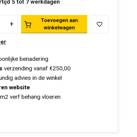
rtijd 5 tot 7 werkdagen
Toevoegen aan
+
winkelwagen
er
onlijke benadering
s
verzending vanaf €250,00
ndig advies in de winkel
ren website
m2 verf behang vloeren