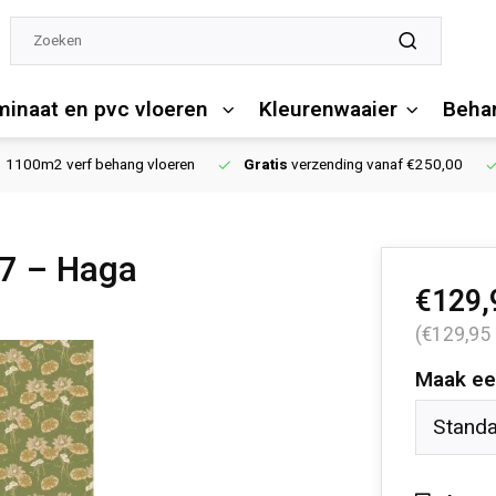
minaat en pvc vloeren
Kleurenwaaier
Behan
1100m2 verf behang vloeren
Gratis
verzending vanaf €250,00
67 – Haga
€129,
(€129,95
Maak ee
Stand