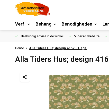
Verf
Behang
Benodigheden
La
€250,00
deskundig advies in de winkel
Vloeren website
Home
Alla Tiders Hus; design 4167 – Haga
Alla Tiders Hus; design 41