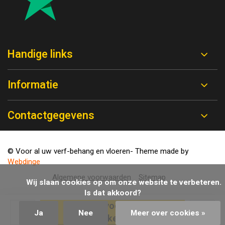
Handige links
Informatie
Contactgegevens
© Voor al uw verf-behang en vloeren
- Theme made by
Webdinge
Algemene voorwaarden
Sitemap
            Wij slaan cookies op om onze website te verbeteren. 
Is dat akkoord?

Toevoegen aan
Ja
Nee
Meer over cookies »
winkelwagen