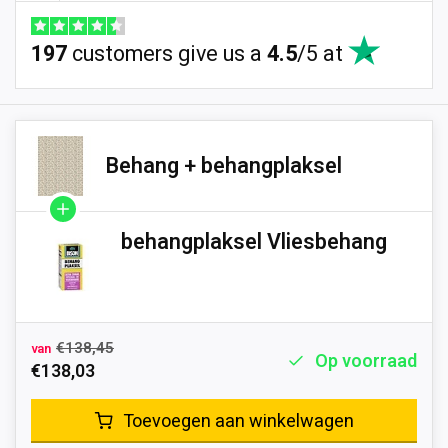
197
customers give us a
4.5
/
5
at
Behang + behangplaksel
behangplaksel Vliesbehang
€138,45
van
Op voorraad
€138,03
Toevoegen aan winkelwagen