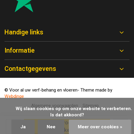
Handige links
Informatie
Contactgegevens
© Voor al uw verf-behang en vloeren
- Theme made by
Webdinge
Algemene voorwaarden
Sitemap
            Wij slaan cookies op om onze website te verbeteren. 
Is dat akkoord?

Toevoegen aan
Ja
Nee
Meer over cookies »
winkelwagen