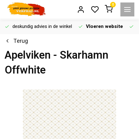
0
deskundig advies in de winkel
Vloeren website
Terug
Apelviken - Skarhamn
Offwhite