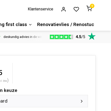
0
Klantenservice
g first class
Renovatievlies / Renostuc
4.5
/
5
deskundig advies in de winkel
Vloeren website
1100m2 ver
5
)
cl. btw
n keuze
aard