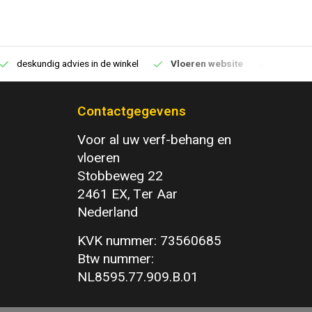
deskundig advies in de winkel
Vloeren website
1100m2 v
Contactgegevens
Voor al uw verf-behang en
vloeren
Stobbeweg 22
2461 EX, Ter Aar
Nederland
KVK nummer: 73560685
Btw nummer:
NL8595.77.909.B.01