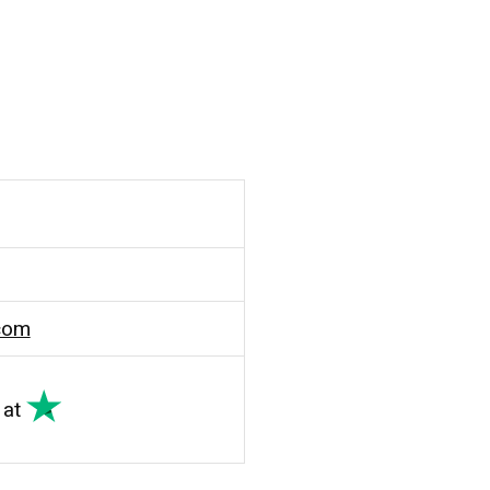
com
at