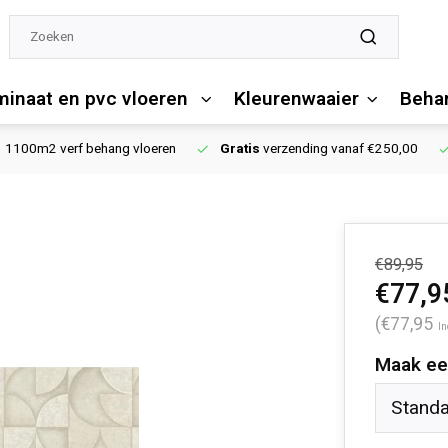
minaat en pvc vloeren
Kleurenwaaier
Behan
1100m2 verf behang vloeren
Gratis
verzending vanaf €250,00
€89,95
€77,9
(€77,95
In
Maak ee
Stand