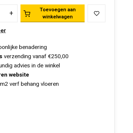
Toevoegen aan
+
winkelwagen
er
onlijke benadering
s
verzending vanaf €250,00
ndig advies in de winkel
ren website
m2 verf behang vloeren