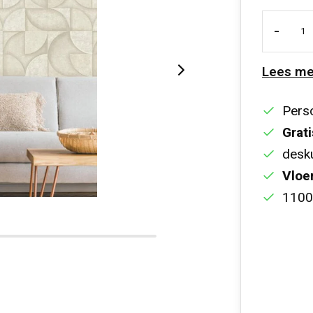
-
Lees me
Perso
Grati
desku
Vloe
1100