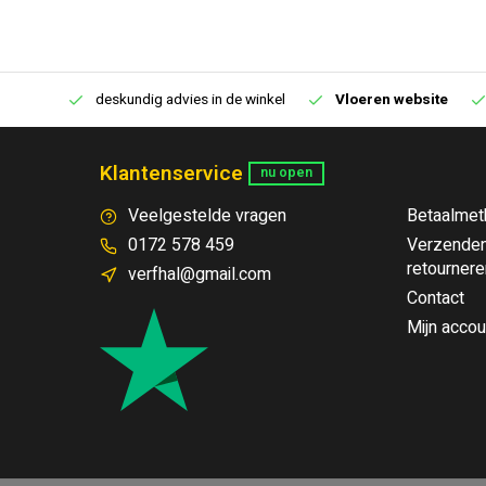
€250,00
deskundig advies in de winkel
Vloeren website
Klantenservice
nu open
Veelgestelde vragen
Betaalmet
0172 578 459
Verzenden
retournere
verfhal@gmail.com
Contact
Mijn accou