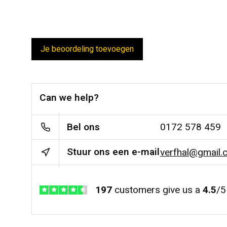
Je beoordeling toevoegen
Can we help?
Bel ons
0172 578 459
Stuur ons een e-mail
verfhal@gmail.
197
customers give us a
4.5
/
5