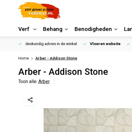
Verf
Behang
Benodigheden
La
€250,00
deskundig advies in de winkel
Vloeren website
Home
Arber - Addison Stone
Arber - Addison Stone
Toon alle:
Arber