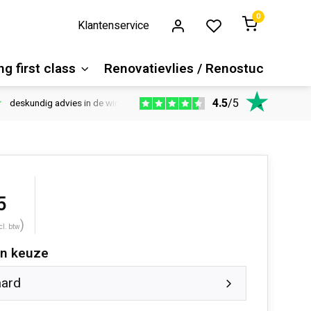
0
Klantenservice
g first class
Renovatievlies / Renostuc
4.5
/
5
deskundig advies in de winkel
Vloeren website
1100m2 ver
5
)
cl. btw
n keuze
aard