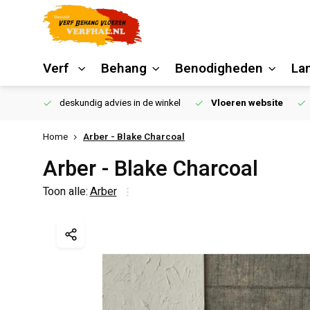
Verf
Behang
Benodigheden
La
€250,00
deskundig advies in de winkel
Vloeren website
Home
Arber - Blake Charcoal
Arber - Blake Charcoal
Toon alle:
Arber