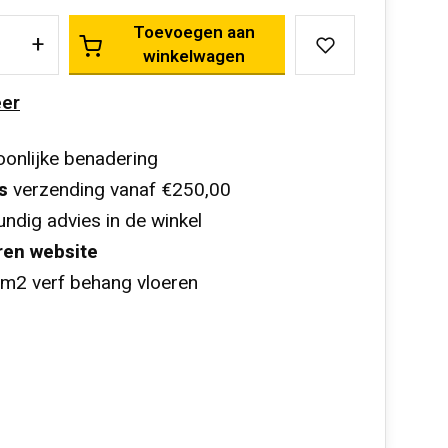
Toevoegen aan
+
winkelwagen
er
onlijke benadering
s
verzending vanaf €250,00
ndig advies in de winkel
ren website
m2 verf behang vloeren