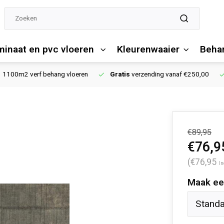
minaat en pvc vloeren
Kleurenwaaier
Behan
1100m2 verf behang vloeren
Gratis
verzending vanaf €250,00
€89,95
€76,9
(€76,95
In
Maak ee
Stand