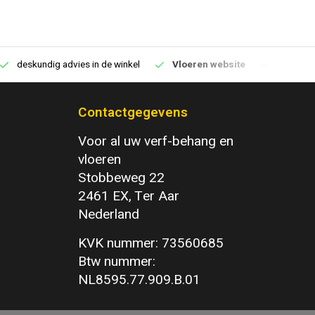
deskundig advies in de winkel
Vloeren website
1100m2 v
Contactgegevens
Voor al uw verf-behang en
vloeren
Stobbeweg 22
2461 EX, Ter Aar
Nederland
KVK nummer: 73560685
Btw nummer:
NL8595.77.909.B.01