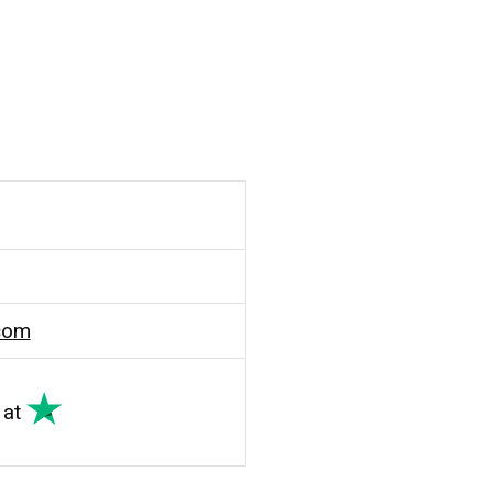
com
at