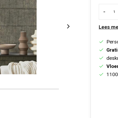
-
Lees me
Perso
Grati
desku
Vloe
1100