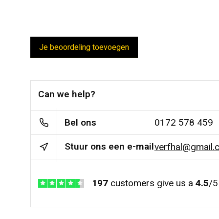
Je beoordeling toevoegen
Can we help?
Bel ons
0172 578 459
Stuur ons een e-mail
verfhal@gmail.
197
customers give us a
4.5
/
5