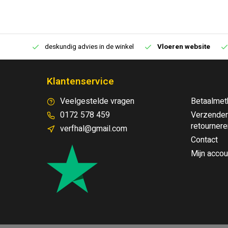
€250,00
deskundig advies in de winkel
Vloeren website
Klantenservice
Veelgestelde vragen
Betaalmet
0172 578 459
Verzenden
retournere
verfhal@gmail.com
Contact
Mijn accou