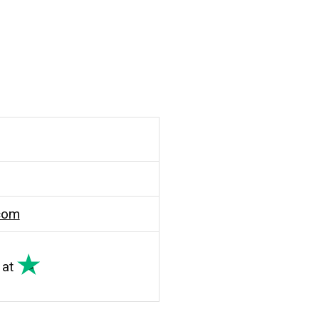
com
at