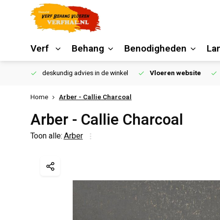
Verf
Behang
Benodigheden
La
€250,00
deskundig advies in de winkel
Vloeren website
Home
Arber - Callie Charcoal
Arber - Callie Charcoal
Toon alle:
Arber