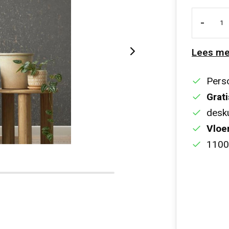
-
Lees me
Perso
Grati
desku
Vloe
1100