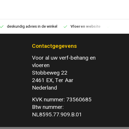
deskundig advies in de winkel
Vloeren website
1100m2 v
Contactgegevens
Voor al uw verf-behang en
vloeren
Stobbeweg 22
2461 EX, Ter Aar
Nederland
KVK nummer: 73560685
Btw nummer:
NL8595.77.909.B.01