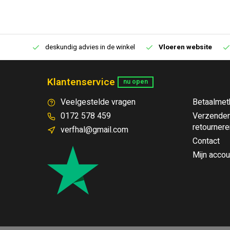
€250,00
deskundig advies in de winkel
Vloeren website
Klantenservice
nu open
Veelgestelde vragen
Betaalmet
0172 578 459
Verzenden
retournere
verfhal@gmail.com
Contact
Mijn accou