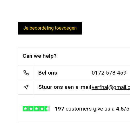
Je beoordeling toevoegen
Can we help?
Bel ons
0172 578 459
Stuur ons een e-mail
verfhal@gmail.
197
customers give us a
4.5
/
5