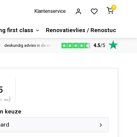
0
Klantenservice
g first class
Renovatievlies / Renostuc
4.5
/
5
deskundig advies in de winkel
Vloeren website
1100m2 ver
5
)
cl. btw
n keuze
aard