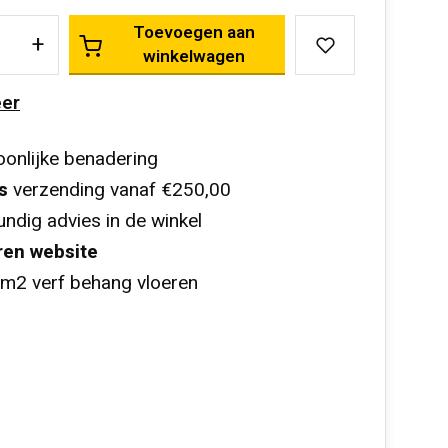
Toevoegen aan
+
winkelwagen
er
onlijke benadering
s
verzending vanaf €250,00
ndig advies in de winkel
ren website
m2 verf behang vloeren