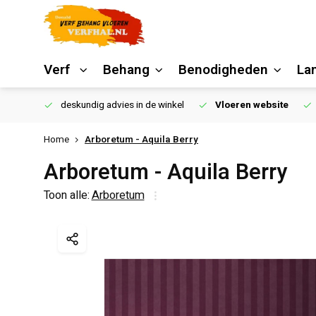
Verf
Behang
Benodigheden
La
€250,00
deskundig advies in de winkel
Vloeren website
Home
Arboretum - Aquila Berry
Arboretum - Aquila Berry
Toon alle:
Arboretum