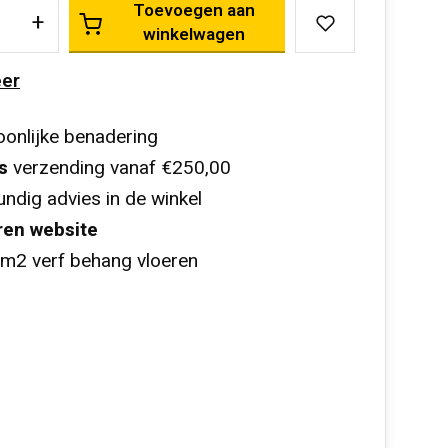
Toevoegen aan
+
winkelwagen
er
onlijke benadering
s
verzending vanaf €250,00
ndig advies in de winkel
ren website
m2 verf behang vloeren