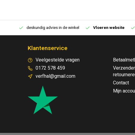
€250,00
deskundig advies in de winkel
Vloeren website
Klantenservice
Veelgestelde vragen
Betaalmet
0172 578 459
Verzenden
retournere
verfhal@gmail.com
Contact
Mijn accou