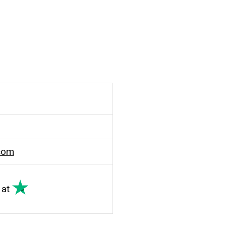
com
at