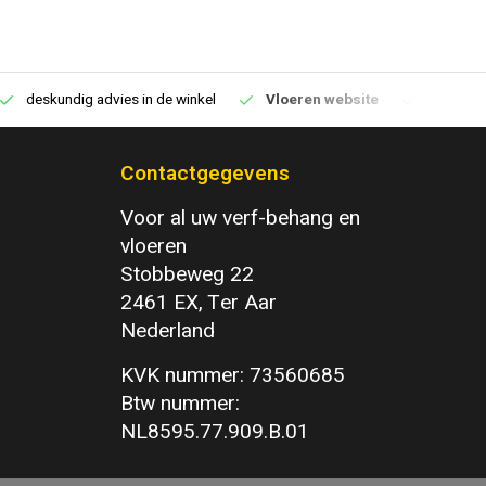
deskundig advies in de winkel
Vloeren website
1100m2 v
Contactgegevens
Voor al uw verf-behang en
vloeren
Stobbeweg 22
2461 EX, Ter Aar
Nederland
KVK nummer: 73560685
Btw nummer:
NL8595.77.909.B.01