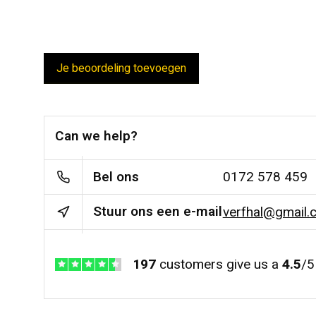
Je beoordeling toevoegen
Can we help?
Bel ons
0172 578 459
Stuur ons een e-mail
verfhal@gmail.
197
customers give us a
4.5
/
5