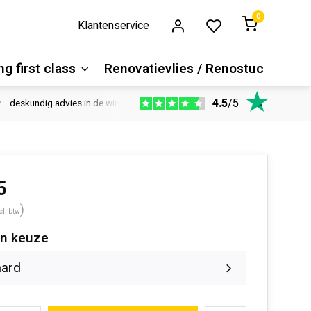
0
Klantenservice
g first class
Renovatievlies / Renostuc
4.5
/
5
deskundig advies in de winkel
Vloeren website
1100m2 ver
5
)
cl. btw
n keuze
aard