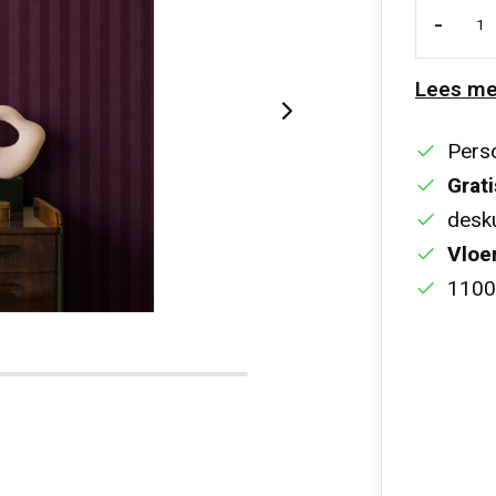
-
Lees me
Perso
Grati
desku
Vloe
1100