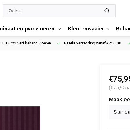
minaat en pvc vloeren
Kleurenwaaier
Behan
1100m2 verf behang vloeren
Gratis
verzending vanaf €250,00
€75,9
(€75,95
In
Maak ee
Stand