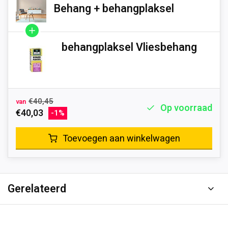
Behang + behangplaksel
behangplaksel Vliesbehang
€40,45
van
Op voorraad
€40,03
-1%
Toevoegen aan winkelwagen
Gerelateerd