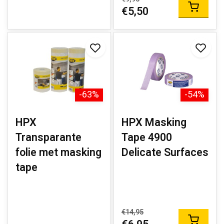
€5,50
-63%
-54%
HPX
HPX Masking
Transparante
Tape 4900
folie met masking
Delicate Surfaces
tape
€14,95