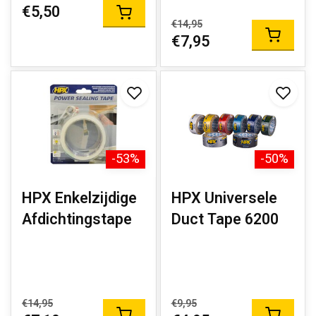
€5,50
€14,95
€7,95
-53%
-50%
HPX Enkelzijdige
HPX Universele
Afdichtingstape
Duct Tape 6200
€14,95
€9,95