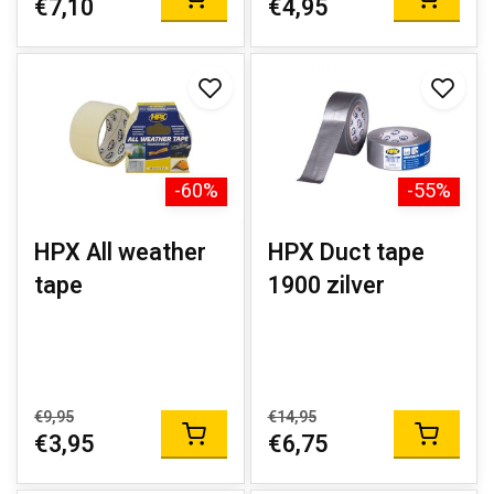
€7,10
€4,95
-60%
-55%
HPX All weather
HPX Duct tape
tape
1900 zilver
€9,95
€14,95
€3,95
€6,75