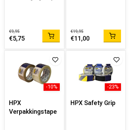
€9,95
€19,95
€5,75
€11,00
-10%
-23%
HPX
HPX Safety Grip
Verpakkingstape