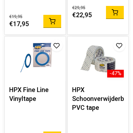
€29,95
€22,95
€19,95
€17,95
-47%
HPX Fine Line
HPX
Vinyltape
Schoonverwijderbar
PVC tape