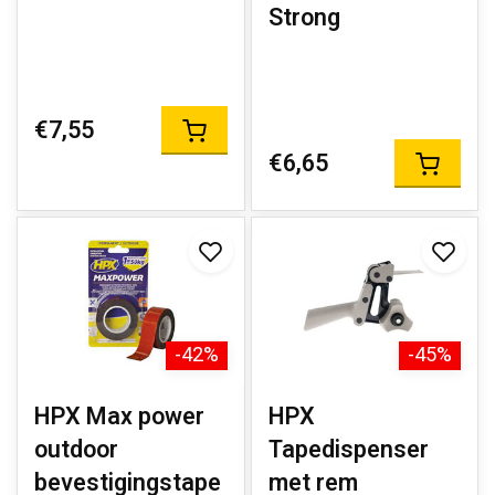
Strong
€7,55
€6,65
-42%
-45%
HPX Max power
HPX
outdoor
Tapedispenser
bevestigingstape
met rem