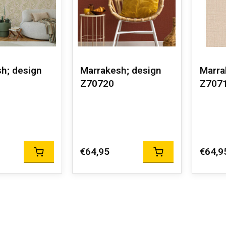
h; design
Marrakesh; design
Marra
Z70720
Z707
€64,95
€64,9