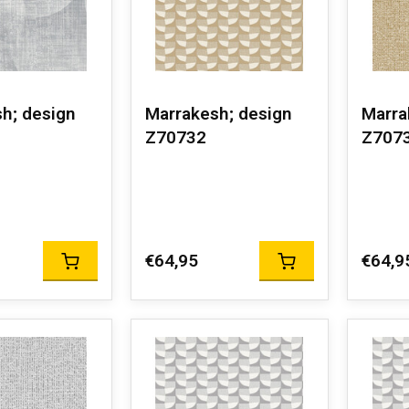
h; design
Marrakesh; design
Marra
Z70732
Z707
€64,95
€64,9