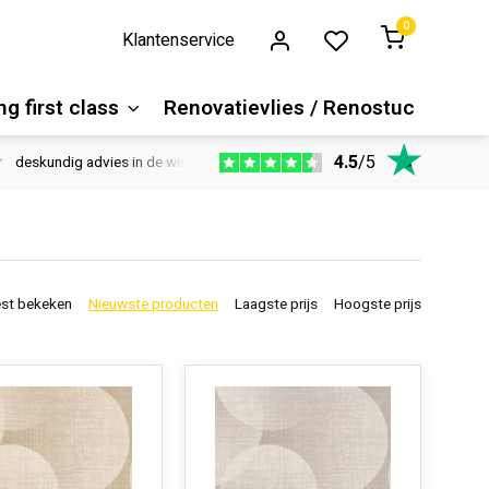
0
Klantenservice
g first class
Renovatievlies / Renostuc
4.5
/
5
deskundig advies in de winkel
Vloeren website
1100m2 ver
st bekeken
Nieuwste producten
Laagste prijs
Hoogste prijs