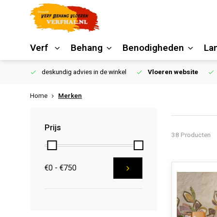
Verf
Behang
Benodigheden
La
€250,00
deskundig advies in de winkel
Vloeren website
Home
Merken
Prijs
38 Producten
€0 - €750