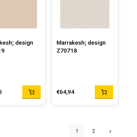
kesh; design
Marrakesh; design
19
Z70718
5
€64,94
1
2