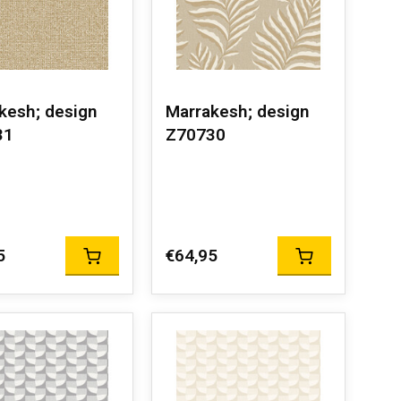
kesh; design
Marrakesh; design
31
Z70730
5
€64,95