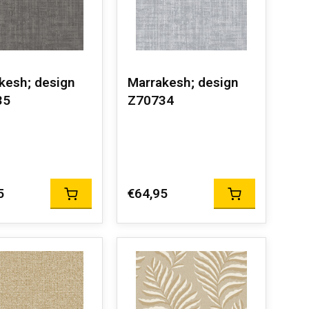
kesh; design
Marrakesh; design
35
Z70734
5
€64,95