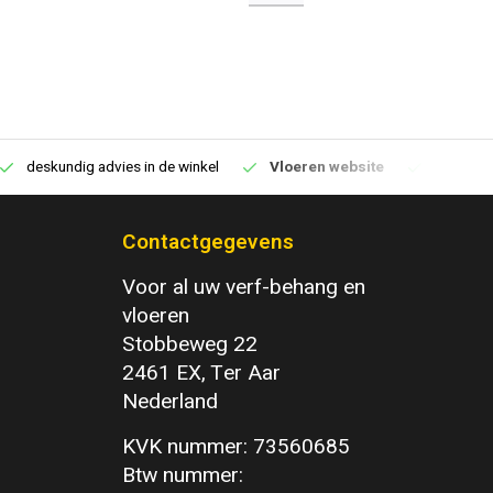
deskundig advies in de winkel
Vloeren website
1100m2 v
Contactgegevens
Voor al uw verf-behang en
vloeren
Stobbeweg 22
2461 EX, Ter Aar
Nederland
KVK nummer: 73560685
Btw nummer: