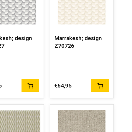
kesh; design
Marrakesh; design
27
Z70726
5
€64,95