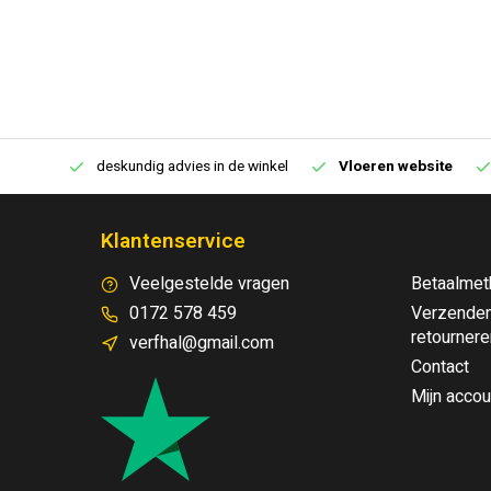
€250,00
deskundig advies in de winkel
Vloeren website
Klantenservice
Veelgestelde vragen
Betaalmet
0172 578 459
Verzenden
retournere
verfhal@gmail.com
Contact
Mijn accou