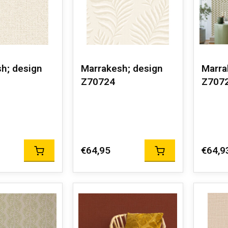
h; design
Marrakesh; design
Marra
Z70724
Z707
€64,95
€64,9