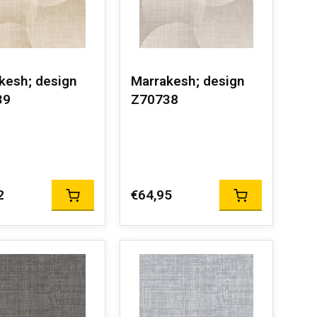
kesh; design
Marrakesh; design
39
Z70738
2
€64,95