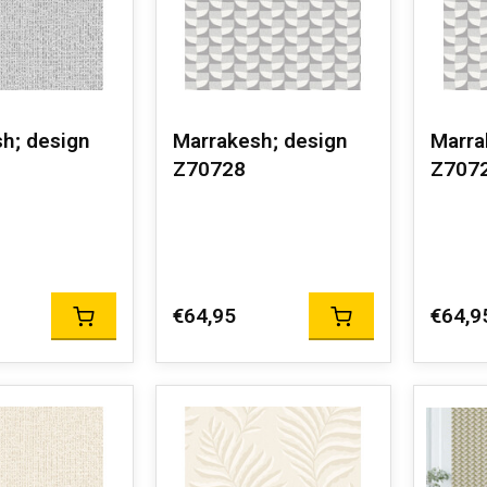
h; design
Marrakesh; design
Marra
Z70728
Z707
€64,95
€64,9