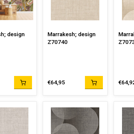
h; design
Marrakesh; design
Marra
Z70740
Z707
€64,95
€64,9