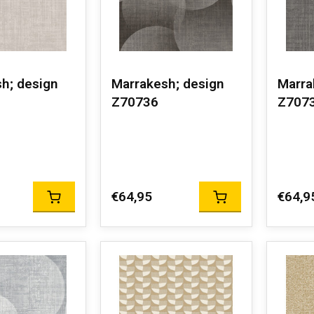
h; design
Marrakesh; design
Marra
Z70736
Z707
€64,95
€64,9