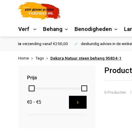
Verf
Behang
Benodigheden
La
€250,00
deskundig advies in de winkel
Vloeren website
Home
Tags
Dekora Natuur steen behang 95834-1
Product
Prijs
0 Producten
€0 - €5