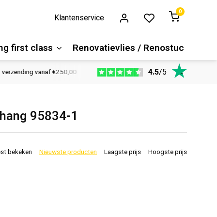
0
Klantenservice
g first class
Renovatievlies / Renostuc
4.5
/
5
deskundig advies in de winkel
Vloeren website
1100m2 ve
ehang 95834-1
st bekeken
Nieuwste producten
Laagste prijs
Hoogste prijs