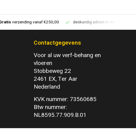
deskundig advies in de winkel
Vloeren website
1100m2
Contactgegevens
Voor al uw verf-behang en
vloeren
Stobbeweg 22
2461 EX, Ter Aar
Nederland
KVK nummer: 73560685
Btw nummer:
NL8595.77.909.B.01