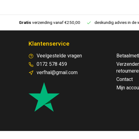
 €250,00
deskundig advies in de winkel
Vloeren website
Klantenservice
Veelgestelde vragen
Betaalmet
0172 578 459
Verzenden
retournere
verfhal@gmail.com
Contact
Mijn accou