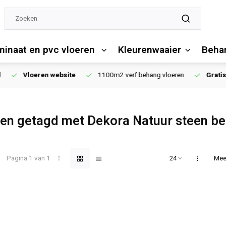
minaat en pvc vloeren
Kleurenwaaier
Behan
1100m2 verf behang vloeren
Gratis
verzending vanaf €250,00
en getagd met Dekora Natuur steen b
Pagina 1 van 1
Mee