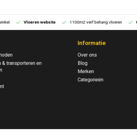
1100m2 verf behang vloeren
Gratis
verzending vanaf €250,00
Informatie
hoden
Over ons
 & transporteren en
Blog
n
Merken
Categorieën
nt