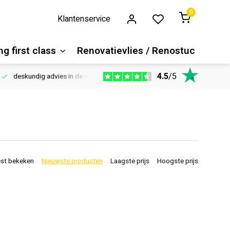
0
Klantenservice
g first class
Renovatievlies / Renostuc
4.5
/
5
deskundig advies in de winkel
Vloeren website
1100m2 ver
st bekeken
Nieuwste producten
Laagste prijs
Hoogste prijs