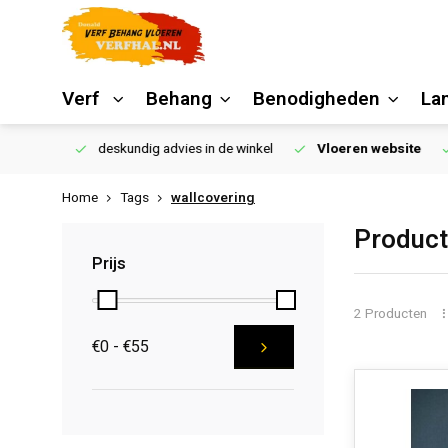
Verf
Behang
Benodigheden
La
€250,00
deskundig advies in de winkel
Vloeren website
Home
Tags
wallcovering
Product
Prijs
2 Producten
€0 - €55