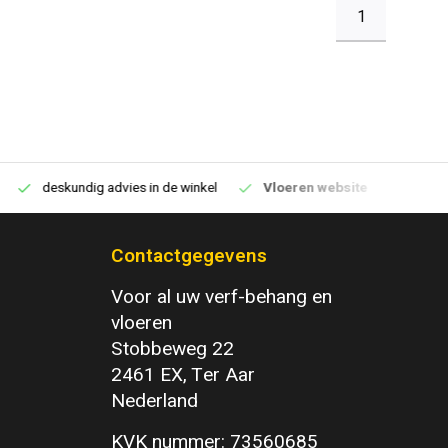
1
deskundig advies in de winkel
Vloeren website
1100m2 v
Contactgegevens
Voor al uw verf-behang en
vloeren
Stobbeweg 22
2461 EX, Ter Aar
Nederland
KVK nummer: 73560685