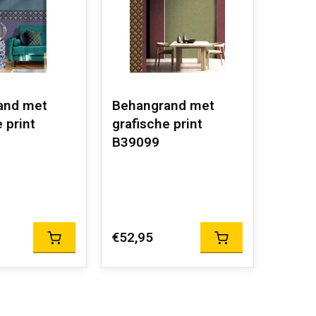
and met
Behangrand met
 print
grafische print
B39099
€52,95