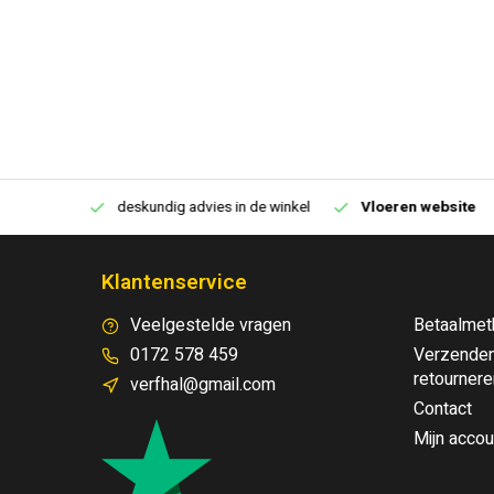
€250,00
deskundig advies in de winkel
Vloeren website
Klantenservice
Veelgestelde vragen
Betaalmet
0172 578 459
Verzenden
retournere
verfhal@gmail.com
Contact
Mijn accou