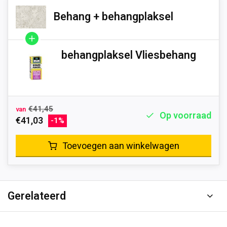
Behang + behangplaksel
behangplaksel Vliesbehang
€41,45
van
Op voorraad
€41,03
-1%
Toevoegen aan winkelwagen
Gerelateerd