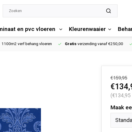
minaat en pvc vloeren
Kleurenwaaier
Behan
1100m2 verf behang vloeren
Gratis
verzending vanaf €250,00
€159,95
€134,
(€134,95
Maak ee
Stand