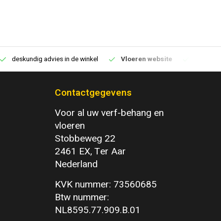
deskundig advies in de winkel
Vloeren website
1100m2 v
Contactgegevens
Voor al uw verf-behang en
vloeren
Stobbeweg 22
2461 EX, Ter Aar
Nederland
KVK nummer: 73560685
Btw nummer:
NL8595.77.909.B.01