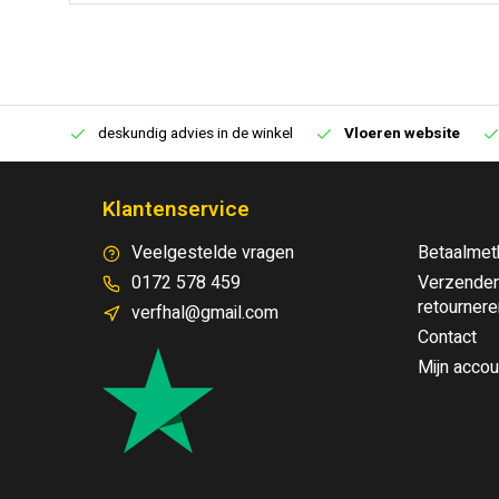
€250,00
deskundig advies in de winkel
Vloeren website
Klantenservice
Veelgestelde vragen
Betaalmet
0172 578 459
Verzenden
retournere
verfhal@gmail.com
Contact
Mijn accou