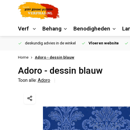
Verf
Behang
Benodigheden
La
€250,00
deskundig advies in de winkel
Vloeren website
Home
Adoro - dessin blauw
Adoro - dessin blauw
Toon alle:
Adoro