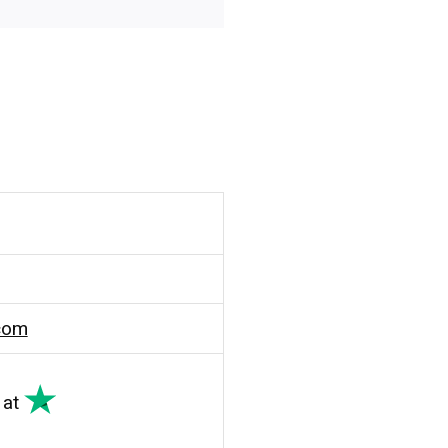
com
at