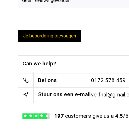
Geen reviews gevonden
Je beoordeling toevoegen
Can we help?
Bel ons
0172 578 459
Stuur ons een e-mail
verfhal@gmail.
197
customers give us a
4.5
/
5