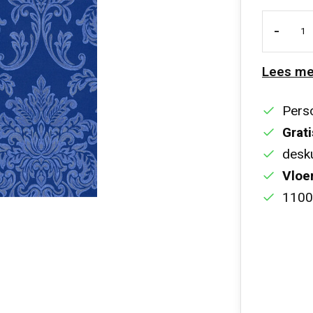
-
Lees me
Perso
Grati
desku
Vloe
1100