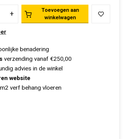
Toevoegen aan
+
winkelwagen
er
onlijke benadering
s
verzending vanaf €250,00
ndig advies in de winkel
ren website
m2 verf behang vloeren