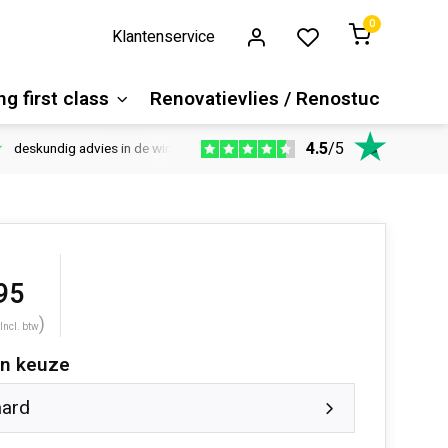
0
Klantenservice
g first class
Renovatievlies / Renostuc
4.5
/
5
deskundig advies in de winkel
Vloeren website
1100m2 ver
95
)
Incl. btw
n keuze
aard