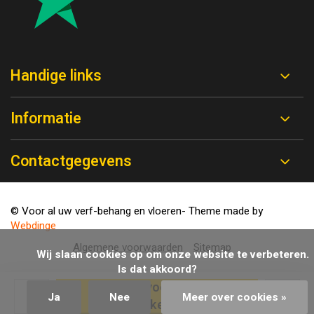
Handige links
Informatie
Contactgegevens
© Voor al uw verf-behang en vloeren
- Theme made by
Webdinge
Algemene voorwaarden
Sitemap
            Wij slaan cookies op om onze website te verbeteren. 
Is dat akkoord?

Toevoegen aan
Ja
Nee
Meer over cookies »
winkelwagen