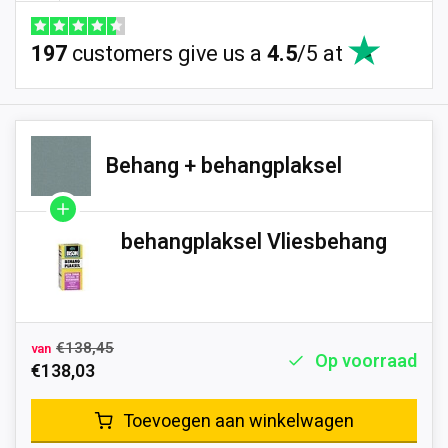
197
customers give us a
4.5
/
5
at
Behang + behangplaksel
behangplaksel Vliesbehang
€138,45
van
Op voorraad
€138,03
Toevoegen aan winkelwagen