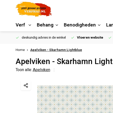
Verf
Behang
Benodigheden
La
€250,00
deskundig advies in de winkel
Vloeren website
Home
Apelviken - Skarhamn Lightblue
Apelviken - Skarhamn Light
Toon alle:
Apelviken