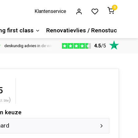
0
Klantenservice
g first class
Renovatievlies / Renostuc
4.5
/
5
deskundig advies in de winkel
Vloeren website
1100m2 ver
5
)
cl. btw
n keuze
aard