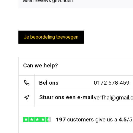
Geen reviews gevonden
Je beoordeling toevoegen
Can we help?
Bel ons
0172 578 459
Stuur ons een e-mail
verfhal@gmail.
197
customers give us a
4.5
/
5