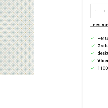
-
Lees me
Perso
Grati
desku
Vloe
1100