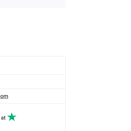
com
at