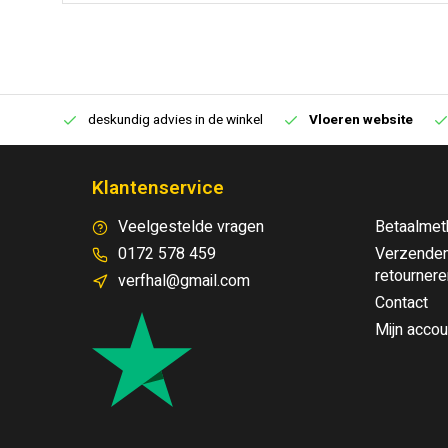
€250,00
deskundig advies in de winkel
Vloeren website
Klantenservice
Veelgestelde vragen
Betaalmet
0172 578 459
Verzenden
retournere
verfhal@gmail.com
Contact
Mijn accou