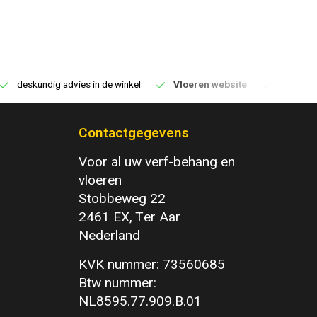
deskundig advies in de winkel
Vloeren website
1100m2 v
Contactgegevens
Voor al uw verf-behang en
vloeren
Stobbeweg 22
2461 EX, Ter Aar
Nederland
KVK nummer: 73560685
Btw nummer:
NL8595.77.909.B.01