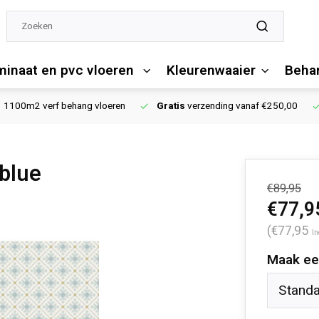
minaat en pvc vloeren
Kleurenwaaier
Behan
1100m2 verf behang vloeren
Gratis
verzending vanaf €250,00
blue
€89,95
€77,9
(€77,95
In
Maak ee
Stand